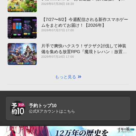
新作PICKUP】
2026年07月28日 18:20
【7/27〜8/2】今週配信される新作スマホゲー
ムをまとめてお届け！【2026年】
2026年07月27日 17:00
片手で爽快ハクスラ！ザクザク討伐して神装
備を集める放置RPG『魔境トレハン：放置で
神装備』【最新作PICKUP】
2026年07月14日 17:00
もっと見る
予約トップ10
公式Xアカウントはこちら