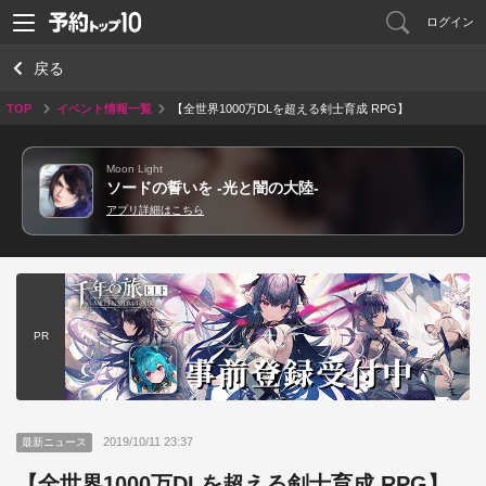
ログイン
戻る
TOP
イベント情報一覧
【全世界1000万DLを超える剣士育成 RPG】
Moon Light
ソードの誓いを -光と闇の大陸-
アプリ詳細はこちら
PR
2019/10/11 23:37
最新ニュース
【全世界1000万DLを超える剣士育成 RPG】