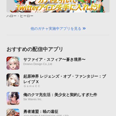
ハロー・ヒーロー
他のガチャ実施中アプリを見る
おすすめの配信中アプリ
サファイア・スフィア〜蒼き境界〜
Dreevo Design Co.,Ltd
起原神界 レジェンズ・オブ・ファンタジー：ブ
レイブ X
ＧａｍｅＣＣ
俺のクマ充生活：美少女と契約しすぎた件
Six Waves Inc.
勇者連盟：暁の遠征