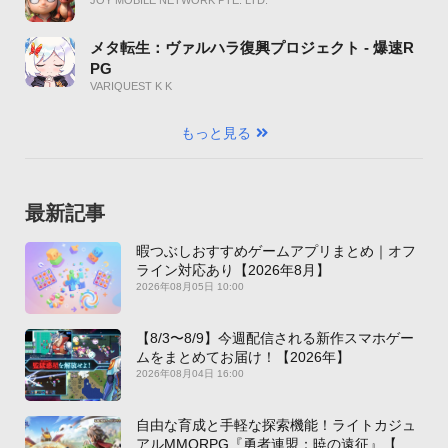
JOY MOBILE NETWORK PTE. LTD.
メタ転生：ヴァルハラ復興プロジェクト - 爆速R
PG
VARIQUEST K K
もっと見る
最新記事
暇つぶしおすすめゲームアプリまとめ｜オフ
ライン対応あり【2026年8月】
2026年08月05日 10:00
【8/3〜8/9】今週配信される新作スマホゲー
ムをまとめてお届け！【2026年】
2026年08月04日 16:00
自由な育成と手軽な探索機能！ライトカジュ
アルMMORPG『勇者連盟：暁の遠征』【最