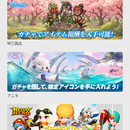
W三国志
アニモ