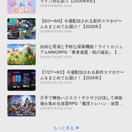
ライン対応あり【2026年8月】
2026年08月05日 10:00
【8/3〜8/9】今週配信される新作スマホゲー
ムをまとめてお届け！【2026年】
2026年08月04日 16:00
自由な育成と手軽な探索機能！ライトカジュ
アルMMORPG『勇者連盟：暁の遠征』【最
新作PICKUP】
2026年07月28日 18:20
【7/27〜8/2】今週配信される新作スマホゲー
ムをまとめてお届け！【2026年】
2026年07月27日 17:00
片手で爽快ハクスラ！ザクザク討伐して神装
備を集める放置RPG『魔境トレハン：放置で
神装備』【最新作PICKUP】
2026年07月14日 17:00
もっと見る