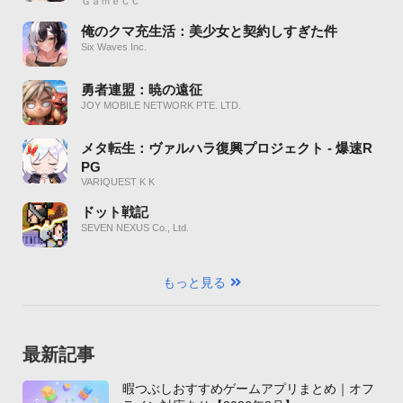
ＧａｍｅＣＣ
俺のクマ充生活：美少女と契約しすぎた件
Six Waves Inc.
勇者連盟：暁の遠征
JOY MOBILE NETWORK PTE. LTD.
メタ転生：ヴァルハラ復興プロジェクト - 爆速R
PG
VARIQUEST K K
ドット戦記
SEVEN NEXUS Co., Ltd.
もっと見る
最新記事
暇つぶしおすすめゲームアプリまとめ｜オフ