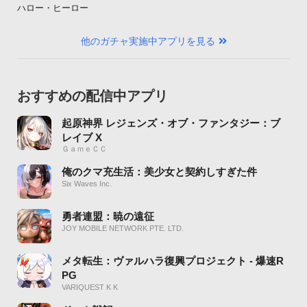
ハロー・ヒーロー
他のガチャ実施中アプリを見る
おすすめの配信中アプリ
起原神界 レジェンズ・オブ・ファンタジー：ブ
レイブ X
ＧａｍｅＣＣ
俺のクマ充生活：美少女と契約しすぎた件
Six Waves Inc.
勇者連盟：暁の遠征
JOY MOBILE NETWORK PTE. LTD.
メタ転生：ヴァルハラ復興プロジェクト - 爆速R
PG
VARIQUEST K K