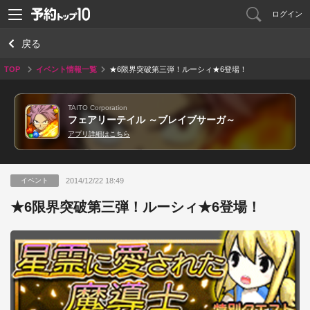
ログイン
戻る
TOP
イベント情報一覧
★6限界突破第三弾！ルーシィ★6登場！
TAITO Corporation
フェアリーテイル ～ブレイブサーガ～
アプリ詳細はこちら
2014/12/22 18:49
イベント
★6限界突破第三弾！ルーシィ★6登場！