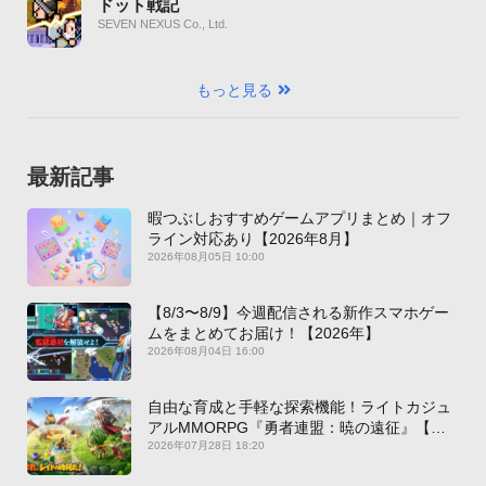
ドット戦記
SEVEN NEXUS Co., Ltd.
もっと見る
最新記事
暇つぶしおすすめゲームアプリまとめ｜オフ
ライン対応あり【2026年8月】
2026年08月05日 10:00
【8/3〜8/9】今週配信される新作スマホゲー
ムをまとめてお届け！【2026年】
2026年08月04日 16:00
自由な育成と手軽な探索機能！ライトカジュ
アルMMORPG『勇者連盟：暁の遠征』【最
新作PICKUP】
2026年07月28日 18:20