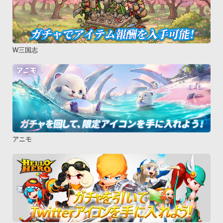
W三国志
アニモ