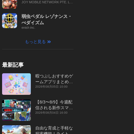
JOY MOBILE NETWORK PTE. LT
D.
弱虫ペダル レゾナンス・
ぺダイズム
enish inc.
もっと見る
最新記事
暇つぶしおすすめゲ
ームアプリまとめ｜
オフライン対応あり
2026年08月05日 10:00
【2026年8月】
【8/3〜8/9】今週配
信される新作スマホ
ゲームをまとめてお
2026年08月04日 16:00
届け！【2026年】
自由な育成と手軽な
探索機能！ライトカ