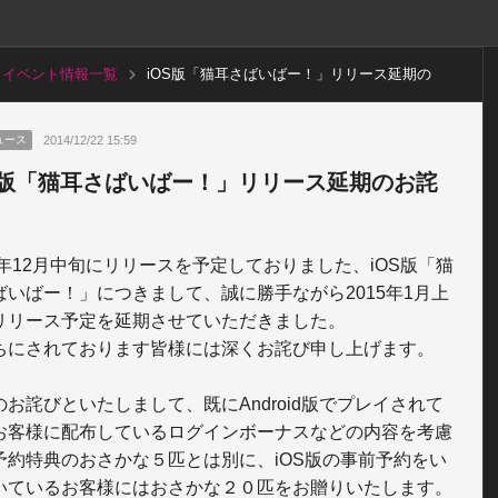
イベント情報一覧
iOS版「猫耳さばいばー！」リリース延期の
お詫び
2014/12/22 15:59
ュース
S版「猫耳さばいばー！」リリース延期のお詫
14年12月中旬にリリースを予定しておりました、iOS版「猫
ばいばー！」につきまして、誠に勝手ながら2015年1月上
リリース予定を延期させていただきました。

ちにされております皆様には深くお詫び申し上げます。

のお詫びといたしまして、既にAndroid版でプレイされて
お客様に配布しているログインボーナスなどの内容を考慮
予約特典のおさかな５匹とは別に、iOS版の事前予約をい
いているお客様にはおさかな２０匹をお贈りいたします。
