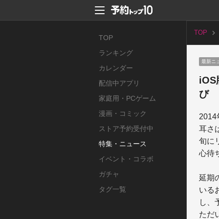
TOP
TOP
ランキング
最新ニ
カレンダー
iO
配信中アプリ
び
家庭用・PCゲーム
漫画・コミック
20
ストア予約受付中
耳さ
旬に
特集・ニュース
心待
イベント・コラボ
ガチャ
延期
タグ一覧
いる
し、
ただ