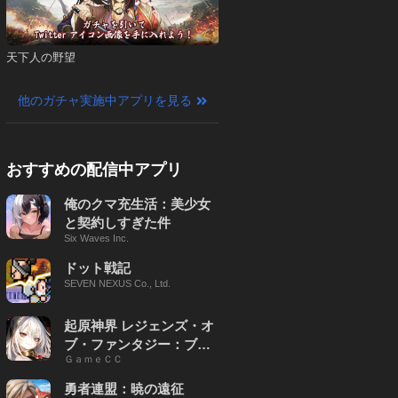
天下人の野望
他のガチャ実施中アプリを見る
おすすめの配信中アプリ
俺のクマ充生活：美少女
と契約しすぎた件
Six Waves Inc.
ドット戦記
SEVEN NEXUS Co., Ltd.
起原神界 レジェンズ・オ
ブ・ファンタジー：ブレ
ＧａｍｅＣＣ
イブ X
勇者連盟：暁の遠征