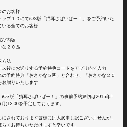
象のお客様

トップ１０にてiOS版「猫耳さばいばー！」をご予約いた
ている全てのお客様

詫び内容

かな２０匹

方法

ース後にお送りする予約特典コードをアプリ内で入力

来の予約特典「おさかな５匹」と合わせ、「おさかな２５
をお贈りいたします

、iOS版「猫耳さばいばー！」の事前予約締切は2015年1
(月)12:00を予定しております。

ちにされております皆様には大変申し訳ございませんが、
ばらくお待ちいただけますと幸いです。
