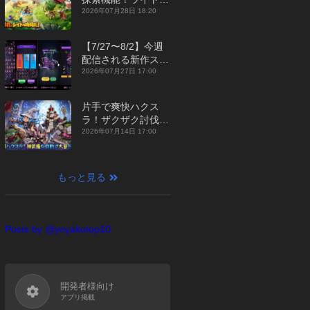
ジュアルMMORPG
2026年07月28日 18:20
『勇者連盟：暁の遠
征』【最新作PICKU
【7/27〜8/2】今週
P】
配信される新作スマ
ホゲームをまとめて
2026年07月27日 17:00
お届け！【2026
年】
片手で爽快ハクス
ラ！ザクザク討伐し
て神装備を集める放
2026年07月14日 17:00
置RPG『魔境トレハ
ン：放置で神装備』
【最新作PICKUP】
もっと見る
Posts by @yoyakutop10
開発者様向け
アプリ掲載