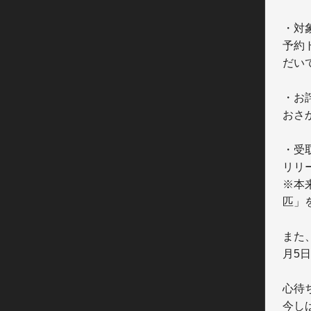
・対
予約
だい
・お
おさ
・受取
リリ
※本
匹」
また
月5日
心待
今し