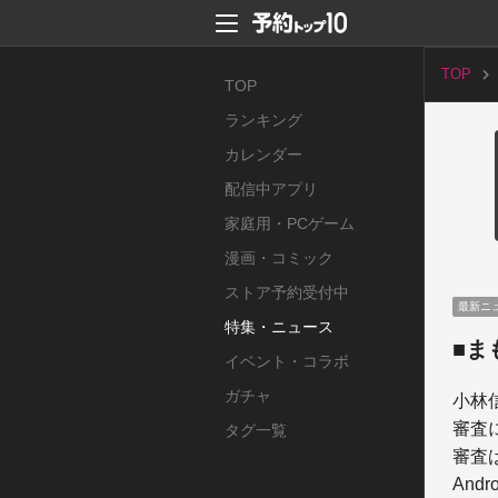
TOP
TOP
ランキング
カレンダー
配信中アプリ
家庭用・PCゲーム
漫画・コミック
ストア予約受付中
最新ニ
特集・ニュース
■ま
イベント・コラボ
ガチャ
小林
審査
タグ一覧
審査
And