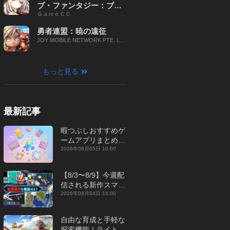
ブ・ファンタジー：ブレ
ＧａｍｅＣＣ
イブ X
勇者連盟：暁の遠征
JOY MOBILE NETWORK PTE. LT
D.
もっと見る
最新記事
暇つぶしおすすめゲ
ームアプリまとめ｜
オフライン対応あり
2026年08月05日 10:00
【2026年8月】
【8/3〜8/9】今週配
信される新作スマホ
ゲームをまとめてお
2026年08月04日 16:00
届け！【2026年】
自由な育成と手軽な
探索機能！ライトカ