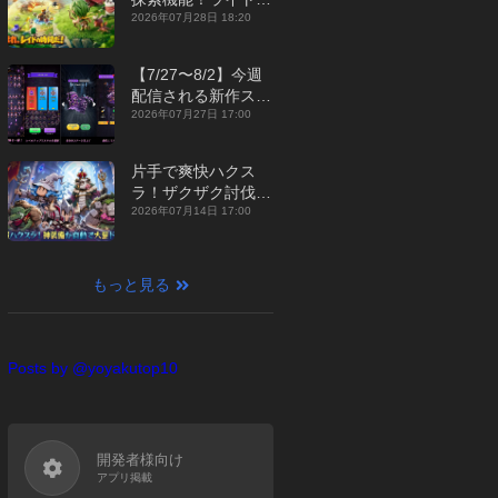
ジュアルMMORPG
2026年07月28日 18:20
『勇者連盟：暁の遠
征』【最新作PICKU
【7/27〜8/2】今週
P】
配信される新作スマ
ホゲームをまとめて
2026年07月27日 17:00
お届け！【2026
年】
片手で爽快ハクス
ラ！ザクザク討伐し
て神装備を集める放
2026年07月14日 17:00
置RPG『魔境トレハ
ン：放置で神装備』
【最新作PICKUP】
もっと見る
Posts by @yoyakutop10
開発者様向け
アプリ掲載