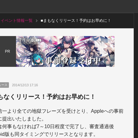
イベント情報一覧
■まもなくリリース！予約はお早めに！
PR
2014/12/13 17:16
ュース
もなくリリース！予約はお早めに！
信一より全ての地獄フレーズを受けとり、Appleへの事前
に提出いたしました。

は何事もなければ7～10日程度で完了し、審査通過後
roid版も同タイミングでリリースとなります。
