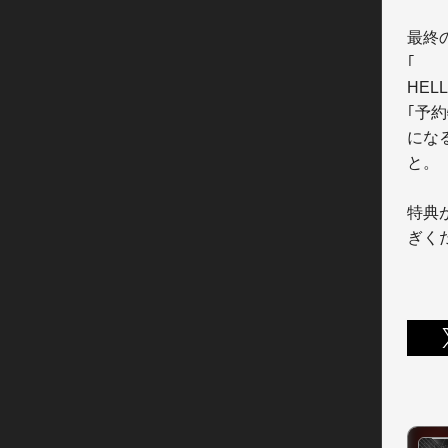
最終
｢

HEL
｢予
になる
と。

特典
ぎく