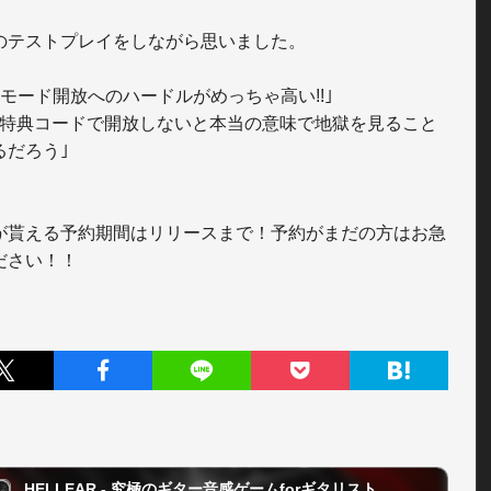
のテストプレイをしながら思いました。

Lモード開放へのハードルがめっちゃ高い!!｣

約特典コードで開放しないと本当の意味で地獄を見ること
だろう｣

が貰える予約期間はリリースまで！予約がまだの方はお急
ださい！！
HELLEAR - 究極のギター音感ゲームforギタリスト