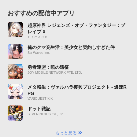
おすすめの配信中アプリ
起原神界 レジェンズ・オブ・ファンタジー：ブ
レイブ X
ＧａｍｅＣＣ
俺のクマ充生活：美少女と契約しすぎた件
Six Waves Inc.
勇者連盟：暁の遠征
JOY MOBILE NETWORK PTE. LTD.
メタ転生：ヴァルハラ復興プロジェクト - 爆速R
PG
VARIQUEST K K
ドット戦記
SEVEN NEXUS Co., Ltd.
もっと見る