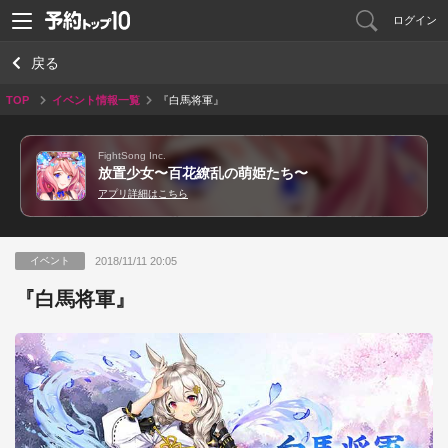
ログイン
戻る
TOP
イベント情報一覧
『白馬将軍』
FightSong Inc.
放置少女〜百花繚乱の萌姫たち〜
アプリ詳細はこちら
2018/11/11 20:05
イベント
『白馬将軍』