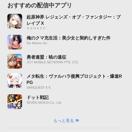
おすすめの配信中アプリ
起原神界 レジェンズ・オブ・ファンタジー：ブ
レイブ X
ＧａｍｅＣＣ
俺のクマ充生活：美少女と契約しすぎた件
Six Waves Inc.
勇者連盟：暁の遠征
JOY MOBILE NETWORK PTE. LTD.
メタ転生：ヴァルハラ復興プロジェクト - 爆速R
PG
VARIQUEST K K
ドット戦記
SEVEN NEXUS Co., Ltd.
もっと見る