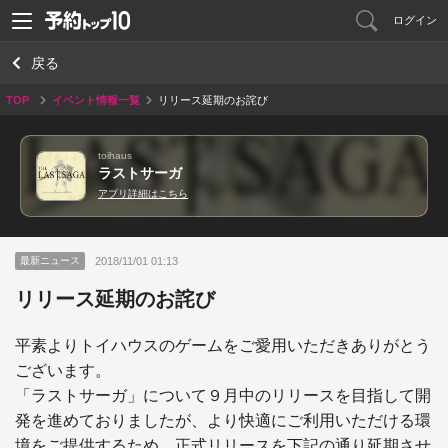
ログイン
戻る
TOP
イベント情報一覧
リリース延期のお詫び
toihaus
ラストサーガ
アプリ詳細はこちら
2018/11/01 01:13
最新ニュース
リリース延期のお詫び
平素よりトイハウスのゲームをご愛用いただきありがとう
ございます。

「ラストサーガ」について９月中のリリースを目指して開
発を進めておりましたが、より快適にご利用いただける環
境をご提供するため、正式リリースを下記の通り延期させ