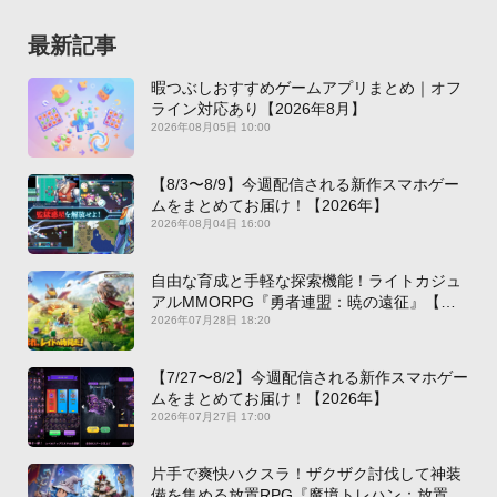
最新記事
暇つぶしおすすめゲームアプリまとめ｜オフ
ライン対応あり【2026年8月】
2026年08月05日 10:00
【8/3〜8/9】今週配信される新作スマホゲー
ムをまとめてお届け！【2026年】
2026年08月04日 16:00
自由な育成と手軽な探索機能！ライトカジュ
アルMMORPG『勇者連盟：暁の遠征』【最
新作PICKUP】
2026年07月28日 18:20
【7/27〜8/2】今週配信される新作スマホゲー
ムをまとめてお届け！【2026年】
2026年07月27日 17:00
片手で爽快ハクスラ！ザクザク討伐して神装
備を集める放置RPG『魔境トレハン：放置で