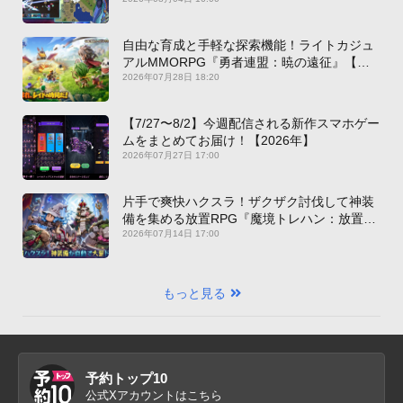
自由な育成と手軽な探索機能！ライトカジュ
アルMMORPG『勇者連盟：暁の遠征』【最
新作PICKUP】
2026年07月28日 18:20
【7/27〜8/2】今週配信される新作スマホゲー
ムをまとめてお届け！【2026年】
2026年07月27日 17:00
片手で爽快ハクスラ！ザクザク討伐して神装
備を集める放置RPG『魔境トレハン：放置で
神装備』【最新作PICKUP】
2026年07月14日 17:00
もっと見る
予約トップ10
公式Xアカウントはこちら