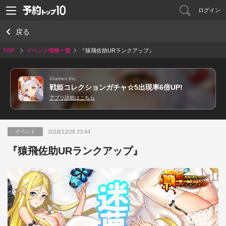
ログイン
戻る
TOP
イベント情報一覧
『猿飛佐助URランクアップ』
iGames Inc.
戦姫コレクションガチャ☆5出現率6倍UP!
アプリ詳細はこちら
2018/12/28 23:44
イベント
『猿飛佐助URランクアップ』