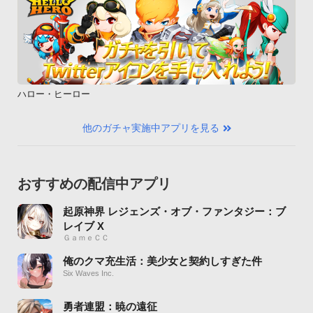
ハロー・ヒーロー
他のガチャ実施中アプリを見る
おすすめの配信中アプリ
起原神界 レジェンズ・オブ・ファンタジー：ブ
レイブ X
ＧａｍｅＣＣ
俺のクマ充生活：美少女と契約しすぎた件
Six Waves Inc.
勇者連盟：暁の遠征