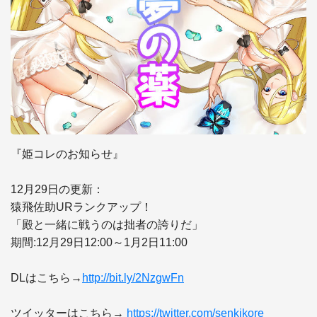
『姫コレのお知らせ』

12月29日の更新：

猿飛佐助URランクアップ！

「殿と一緒に戦うのは拙者の誇りだ」

期間:12月29日12:00～1月2日11:00

DLはこちら→
http://bit.ly/2NzgwFn
ツイッターはこちら→ 
https://twitter.com/senkikore