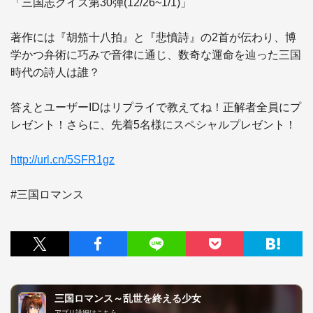
「三国志クイズ第30弾(12/26~1/1)」 

著作には『胡笳十八拍』と『悲憤詩』の2首が伝わり、博
学かつ弁術に巧みで音律に通じ、数奇な運命を辿った三国
時代の詩人は誰？

答えとユーザーIDはリプライで教えてね！正解者全員にプ
レゼント！さらに、先着5名様にスペシャルプレゼント！

http://url.cn/5SFR1gz
#三国ロマンス
三国ロマンス～乱世を終える少女
アプリ詳細はこちら