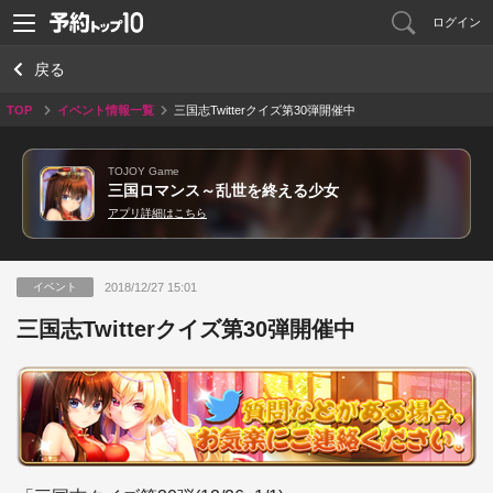
ログイン
戻る
TOP
イベント情報一覧
三国志Twitterクイズ第30弾開催中
TOJOY Game
三国ロマンス～乱世を終える少女
アプリ詳細はこちら
2018/12/27 15:01
イベント
三国志Twitterクイズ第30弾開催中