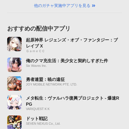
他のガチャ実施中アプリを見る
おすすめの配信中アプリ
起原神界 レジェンズ・オブ・ファンタジー：ブ
レイブ X
ＧａｍｅＣＣ
俺のクマ充生活：美少女と契約しすぎた件
Six Waves Inc.
勇者連盟：暁の遠征
JOY MOBILE NETWORK PTE. LTD.
メタ転生：ヴァルハラ復興プロジェクト - 爆速R
PG
VARIQUEST K K
ドット戦記
SEVEN NEXUS Co., Ltd.