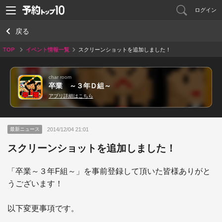
ログイン
戻る
TOP
イベント情報一覧
スクリーンショットを追加しました！
char room
卒業 ～３年Ｄ組～
アプリ詳細はこちら
2014/12/04 21:01
最新ニュース
スクリーンショットを追加しました！
「卒業～３年F組～」を事前登録して頂いた皆様ありがと
うございます！

以下変更事項です。
