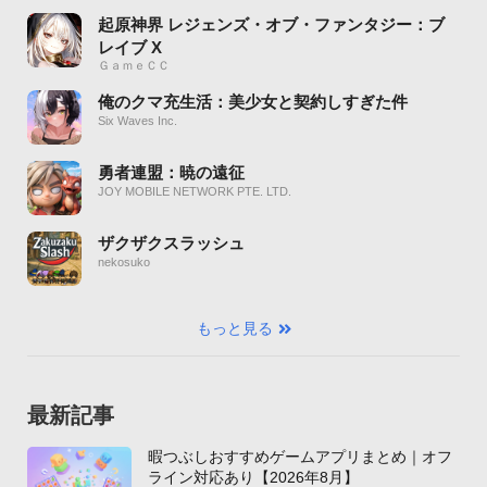
起原神界 レジェンズ・オブ・ファンタジー：ブ
レイブ X
ＧａｍｅＣＣ
俺のクマ充生活：美少女と契約しすぎた件
Six Waves Inc.
勇者連盟：暁の遠征
JOY MOBILE NETWORK PTE. LTD.
ザクザクスラッシュ
nekosuko
もっと見る
最新記事
暇つぶしおすすめゲームアプリまとめ｜オフ
ライン対応あり【2026年8月】