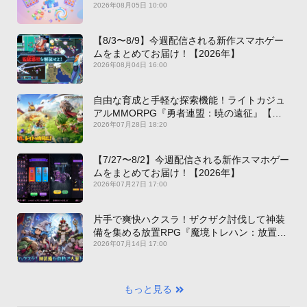
2026年08月05日 10:00
【8/3〜8/9】今週配信される新作スマホゲー
ムをまとめてお届け！【2026年】
2026年08月04日 16:00
自由な育成と手軽な探索機能！ライトカジュ
アルMMORPG『勇者連盟：暁の遠征』【最
新作PICKUP】
2026年07月28日 18:20
【7/27〜8/2】今週配信される新作スマホゲー
ムをまとめてお届け！【2026年】
2026年07月27日 17:00
片手で爽快ハクスラ！ザクザク討伐して神装
備を集める放置RPG『魔境トレハン：放置で
神装備』【最新作PICKUP】
2026年07月14日 17:00
もっと見る