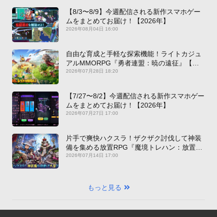
【8/3〜8/9】今週配信される新作スマホゲー
ムをまとめてお届け！【2026年】
2026年08月04日 16:00
自由な育成と手軽な探索機能！ライトカジュ
アルMMORPG『勇者連盟：暁の遠征』【最
新作PICKUP】
2026年07月28日 18:20
【7/27〜8/2】今週配信される新作スマホゲー
ムをまとめてお届け！【2026年】
2026年07月27日 17:00
片手で爽快ハクスラ！ザクザク討伐して神装
備を集める放置RPG『魔境トレハン：放置で
神装備』【最新作PICKUP】
2026年07月14日 17:00
もっと見る