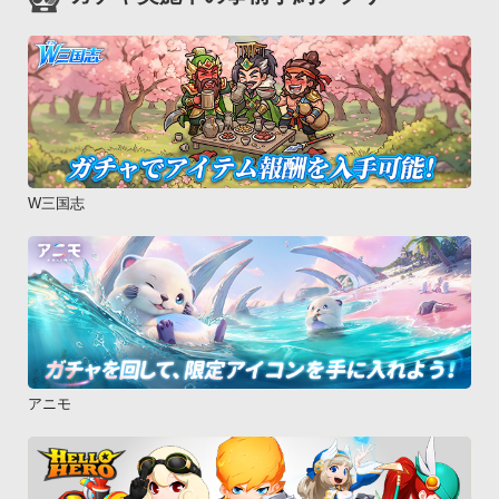
W三国志
アニモ