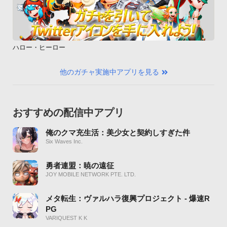
ハロー・ヒーロー
他のガチャ実施中アプリを見る
おすすめの配信中アプリ
俺のクマ充生活：美少女と契約しすぎた件
Six Waves Inc.
勇者連盟：暁の遠征
JOY MOBILE NETWORK PTE. LTD.
メタ転生：ヴァルハラ復興プロジェクト - 爆速R
PG
VARIQUEST K K