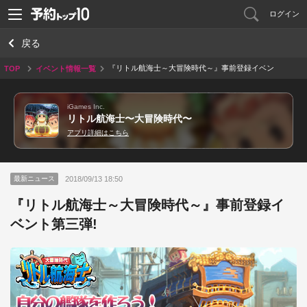
ログイン
戻る
『リトル航海士～大冒険時代～』事前登録イベン
TOP
イベント情報一覧
ト第三弾!
iGames Inc.
リトル航海士〜大冒険時代〜
アプリ詳細はこちら
2018/09/13 18:50
最新ニュース
『リトル航海士～大冒険時代～』事前登録イ
ベント第三弾!