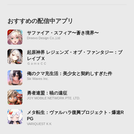
おすすめの配信中アプリ
サファイア・スフィア〜蒼き境界〜
Dreevo Design Co.,Ltd
起原神界 レジェンズ・オブ・ファンタジー：ブ
レイブ X
ＧａｍｅＣＣ
俺のクマ充生活：美少女と契約しすぎた件
Six Waves Inc.
勇者連盟：暁の遠征
JOY MOBILE NETWORK PTE. LTD.
メタ転生：ヴァルハラ復興プロジェクト - 爆速R
PG
VARIQUEST K K