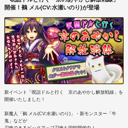
開催！鵺 メル(CV:水瀬いのり)が登場
新イベント「呪詛ドルと行く　京のあやかし解放戦線」を
開催いたしました！

新魔人「鵺 メル(CV:水瀬いのり)」・新モンスター「牛
鬼」などが

召喚できるピックアップ召喚を同時開催中！
