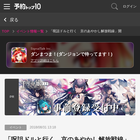
ログイン
戻る
「呪詛ドルと行く 京のあやかし解放戦線」開
TOP
イベント情報一覧
催！鵺 メル(CV:水瀬いのり)が登場
SignalTalk Inc.
ダンまつま！(ダンジョンで待ってます！)
アプリ詳細はこちら
PR
2018/08/31 13:18
イベント
「呪詛ドルと行く 京のあやかし解放戦線」