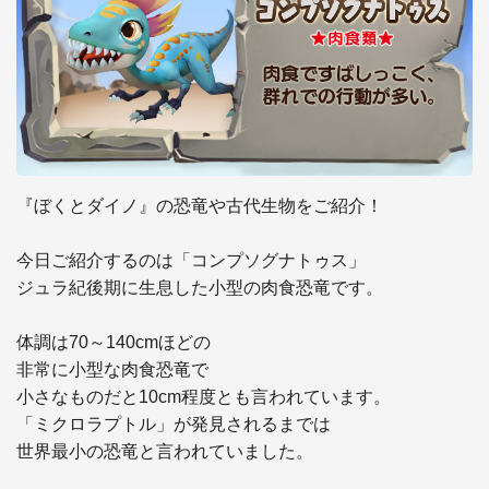
『ぼくとダイノ』の恐竜や古代生物をご紹介！

今日ご紹介するのは「コンプソグナトゥス」 

ジュラ紀後期に生息した小型の肉食恐竜です。

体調は70～140cmほどの

非常に小型な肉食恐竜で

小さなものだと10cm程度とも言われています。

「ミクロラプトル」が発見されるまでは

世界最小の恐竜と言われていました。
