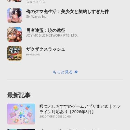
ＧａｍｅＣＣ
俺のクマ充生活：美少女と契約しすぎた件
Six Waves Inc.
勇者連盟：暁の遠征
JOY MOBILE NETWORK PTE. LTD.
ザクザクスラッシュ
nekosuko
もっと見る
最新記事
暇つぶしおすすめゲームアプリまとめ｜オフ
ライン対応あり【2026年8月】
2026年08月05日 10:00