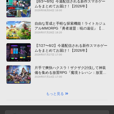
【8/3〜8/9】今週配信される新作スマホゲー
ムをまとめてお届け！【2026年】
2026年08月04日 16:00
自由な育成と手軽な探索機能！ライトカジュ
アルMMORPG『勇者連盟：暁の遠征』【最
新作PICKUP】
2026年07月28日 18:20
【7/27〜8/2】今週配信される新作スマホゲー
ムをまとめてお届け！【2026年】
2026年07月27日 17:00
片手で爽快ハクスラ！ザクザク討伐して神装
備を集める放置RPG『魔境トレハン：放置で
神装備』【最新作PICKUP】
2026年07月14日 17:00
もっと見る