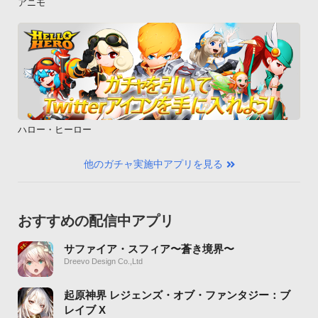
アニモ
ハロー・ヒーロー
他のガチャ実施中アプリを見る
おすすめの配信中アプリ
サファイア・スフィア〜蒼き境界〜
Dreevo Design Co.,Ltd
起原神界 レジェンズ・オブ・ファンタジー：ブ
レイブ X