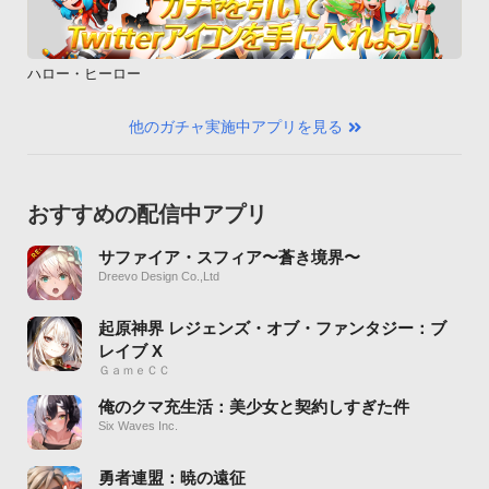
ハロー・ヒーロー
他のガチャ実施中アプリを見る
おすすめの配信中アプリ
サファイア・スフィア〜蒼き境界〜
Dreevo Design Co.,Ltd
起原神界 レジェンズ・オブ・ファンタジー：ブ
レイブ X
ＧａｍｅＣＣ
俺のクマ充生活：美少女と契約しすぎた件
Six Waves Inc.
勇者連盟：暁の遠征