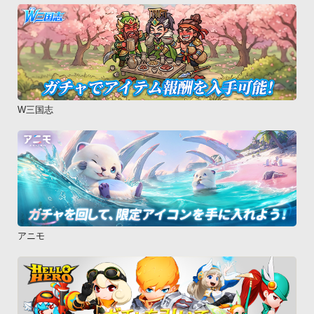
W三国志
アニモ