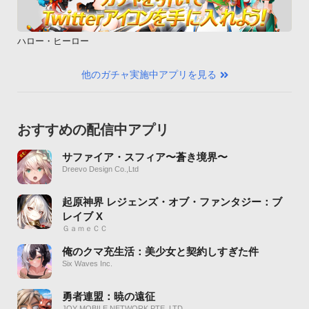
ハロー・ヒーロー
他のガチャ実施中アプリを見る
おすすめの配信中アプリ
サファイア・スフィア〜蒼き境界〜
Dreevo Design Co.,Ltd
起原神界 レジェンズ・オブ・ファンタジー：ブ
レイブ X
ＧａｍｅＣＣ
俺のクマ充生活：美少女と契約しすぎた件
Six Waves Inc.
勇者連盟：暁の遠征
JOY MOBILE NETWORK PTE. LTD.