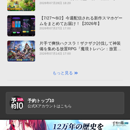
新作PICKUP】
2026年07月28日 18:20
【7/27〜8/2】今週配信される新作スマホゲー
ムをまとめてお届け！【2026年】
2026年07月27日 17:00
片手で爽快ハクスラ！ザクザク討伐して神装
備を集める放置RPG『魔境トレハン：放置で
神装備』【最新作PICKUP】
2026年07月14日 17:00
もっと見る
予約トップ10
公式Xアカウントはこちら