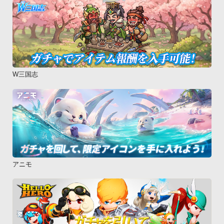
W三国志
アニモ