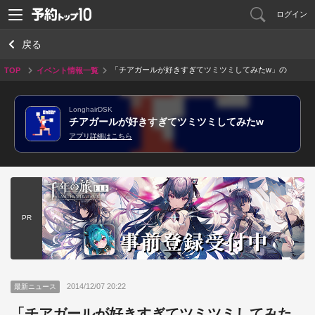
ログイン
戻る
「チアガールが好きすぎてツミツミしてみたw」の
TOP
イベント情報一覧
予約開始しました！(/･ω･)/
LonghairDSK
チアガールが好きすぎてツミツミしてみたw
アプリ詳細はこちら
PR
2014/12/07 20:22
最新ニュース
「チアガールが好きすぎてツミツミしてみた