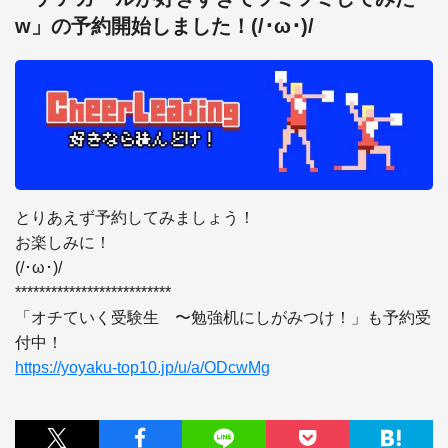
w」の予約開始しました！(/･ω･)/
とりあえず予約してみましょう！ 

お楽しみに！ 

(/･ω･)/ 

************************** 

「オチていく受験生　〜勉強机にしがみつけ！」も予約受
https://yoyaku-top10.jp/u/a/ODcwMg