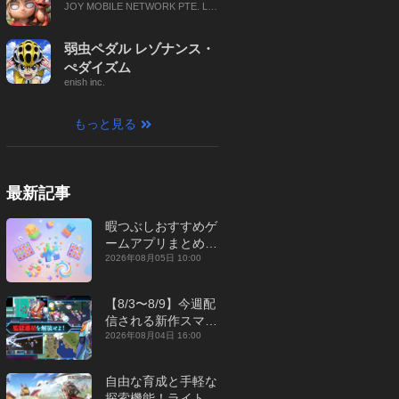
JOY MOBILE NETWORK PTE. LT
D.
弱虫ペダル レゾナンス・
ぺダイズム
enish inc.
もっと見る
最新記事
暇つぶしおすすめゲ
ームアプリまとめ｜
オフライン対応あり
2026年08月05日 10:00
【2026年8月】
【8/3〜8/9】今週配
信される新作スマホ
ゲームをまとめてお
2026年08月04日 16:00
届け！【2026年】
自由な育成と手軽な
探索機能！ライトカ