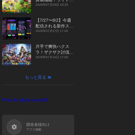
ジュアルMMORPG
2026年07月28日 18:20
『勇者連盟：暁の遠
征』【最新作PICKU
【7/27〜8/2】今週
P】
配信される新作スマ
ホゲームをまとめて
2026年07月27日 17:00
お届け！【2026
年】
片手で爽快ハクス
ラ！ザクザク討伐し
て神装備を集める放
2026年07月14日 17:00
置RPG『魔境トレハ
ン：放置で神装備』
【最新作PICKUP】
もっと見る
Posts by @yoyakutop10
開発者様向け
アプリ掲載