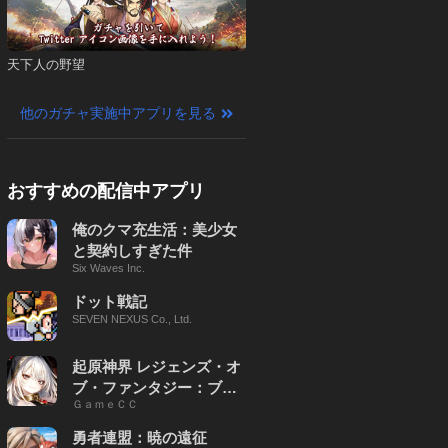
天下人の野望
他のガチャ実施中アプリを見る
おすすめの配信中アプリ
俺のクマ充生活：美少女
と契約しすぎた件
Six Waves Inc.
ドット戦記
SEVEN NEXUS Co., Ltd.
起原神界 レジェンズ・オ
ブ・ファンタジー：ブレ
ＧａｍｅＣＣ
イブ X
勇者連盟：暁の遠征