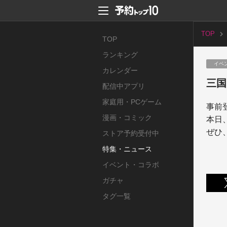
TOP
TOP
ランキング
イベ
カレンダー
三国
配信中アプリ
家庭用・PCゲーム
事前
漫画・コミック
本日
ぜひ
ストア予約受付中
特集・ニュース
イベント・コラボ
ガチャ
タグ一覧