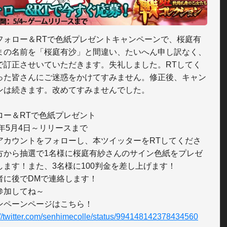
フォロー＆RTで色紙プレゼントキャンペーンで、桜庭有
まの名前を「桜庭有沙」と間違い、たいへん申し訳なく、
で訂正させいていただきます。失礼しました。RTしてく
った皆さんにご迷惑をかけてすみません。修正後、キャン
ンは続きます。改めてすみませんでした。

ロー＆RTで色紙プレゼント

8年5月4日～リリースまで

アカウントをフォローし、本ツイッターをRTしてくださ
方から抽選で1名様に桜庭有紗さんのサイン色紙をプレゼ
します！また、3名様に100判金を差し上げます！

者に後でDMで連絡します！

参加してね～

://twitter.com/senhimecolle/status/994148142378434560