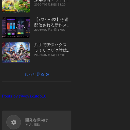
ジュアルMMORPG
2026年07月28日 18:20
『勇者連盟：暁の遠
征』【最新作PICKU
【7/27〜8/2】今週
P】
配信される新作スマ
ホゲームをまとめて
2026年07月27日 17:00
お届け！【2026
年】
片手で爽快ハクス
ラ！ザクザク討伐し
て神装備を集める放
2026年07月14日 17:00
置RPG『魔境トレハ
ン：放置で神装備』
【最新作PICKUP】
もっと見る
Posts by @yoyakutop10
開発者様向け
アプリ掲載