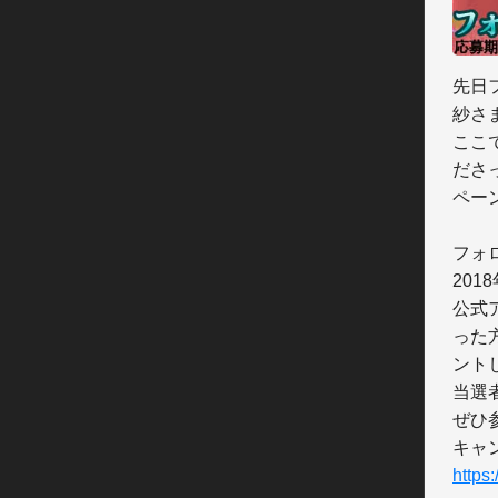
先日
紗さ
ここ
ださ
ペー
フォ
201
公式
った
ント
当選
ぜひ
https