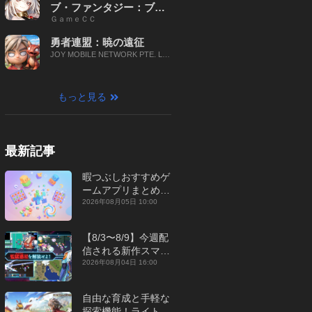
ブ・ファンタジー：ブレ
ＧａｍｅＣＣ
イブ X
勇者連盟：暁の遠征
JOY MOBILE NETWORK PTE. LT
D.
もっと見る
最新記事
暇つぶしおすすめゲ
ームアプリまとめ｜
オフライン対応あり
2026年08月05日 10:00
【2026年8月】
【8/3〜8/9】今週配
信される新作スマホ
ゲームをまとめてお
2026年08月04日 16:00
届け！【2026年】
自由な育成と手軽な
探索機能！ライトカ