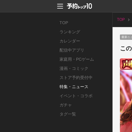
TOP
TOP
ランキング
最新ニ
カレンダー
この
配信中アプリ
家庭用・PCゲーム
漫画・コミック
ストア予約受付中
特集・ニュース
イベント・コラボ
ガチャ
タグ一覧