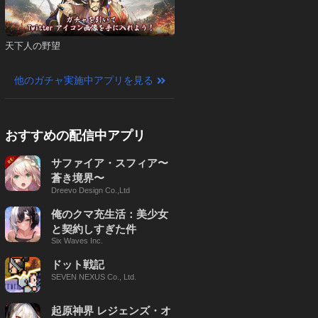
天下人の野望
他のガチャ実施中アプリを見る
おすすめの配信中アプリ
サファイア・スフィア〜
蒼き境界〜
Dreevo Design Co.,Ltd
俺のクマ充生活：美少女
と契約しすぎた件
Six Waves Inc.
ドット戦記
SEVEN NEXUS Co., Ltd.
起原神界 レジェンズ・オ