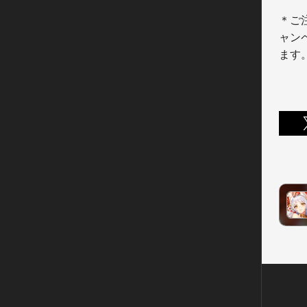
＊ご
ャン
ます