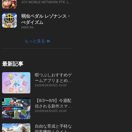
JOY MOBILE NETWORK PTE. LT
D.
弱虫ペダル レゾナンス・
ぺダイズム
enish inc.
もっと見る
最新記事
暇つぶしおすすめゲ
ームアプリまとめ｜
オフライン対応あり
2026年08月05日 10:00
【2026年8月】
【8/3〜8/9】今週配
信される新作スマホ
ゲームをまとめてお
2026年08月04日 16:00
届け！【2026年】
自由な育成と手軽な
探索機能！ライトカ