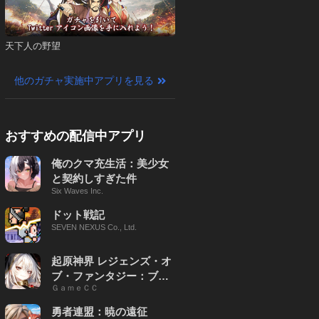
天下人の野望
他のガチャ実施中アプリを見る
おすすめの配信中アプリ
俺のクマ充生活：美少女
と契約しすぎた件
Six Waves Inc.
ドット戦記
SEVEN NEXUS Co., Ltd.
起原神界 レジェンズ・オ
ブ・ファンタジー：ブレ
ＧａｍｅＣＣ
イブ X
勇者連盟：暁の遠征