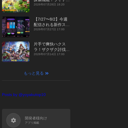
ジュアルMMORPG
2026年07月28日 18:20
『勇者連盟：暁の遠
征』【最新作PICKU
【7/27〜8/2】今週
P】
配信される新作スマ
ホゲームをまとめて
2026年07月27日 17:00
お届け！【2026
年】
片手で爽快ハクス
ラ！ザクザク討伐し
て神装備を集める放
2026年07月14日 17:00
置RPG『魔境トレハ
ン：放置で神装備』
【最新作PICKUP】
もっと見る
Posts by @yoyakutop10
開発者様向け
アプリ掲載