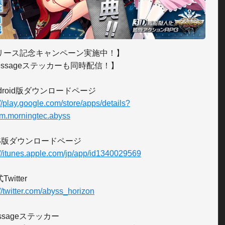
リース記念キャンペーン実施中！】

essageステッカーも同時配信！】

://play.google.com/store/apps/details?
m.morningtec.abyss
://itunes.apple.com/jp/app/id1340029569
://twitter.com/abyss_horizon
essageステッカー
