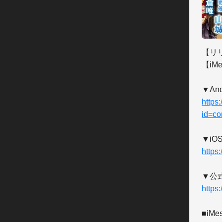
【リ
【iM
https
id=co
https
https
■iM