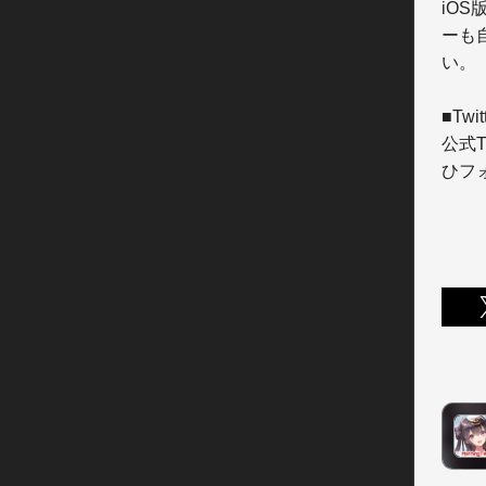
iOS
ーも
い。

■Twi
公式
ひフ