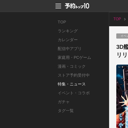
TOP
TOP
ランキング
イベ
カレンダー
3D
配信中アプリ
リリ
家庭用・PCゲーム
漫画・コミック
ストア予約受付中
特集・ニュース
イベント・コラボ
ガチャ
タグ一覧