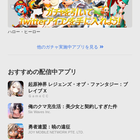
ハロー・ヒーロー
他のガチャ実施中アプリを見る
おすすめの配信中アプリ
起原神界 レジェンズ・オブ・ファンタジー：ブ
レイブ X
ＧａｍｅＣＣ
俺のクマ充生活：美少女と契約しすぎた件
Six Waves Inc.
勇者連盟：暁の遠征
JOY MOBILE NETWORK PTE. LTD.