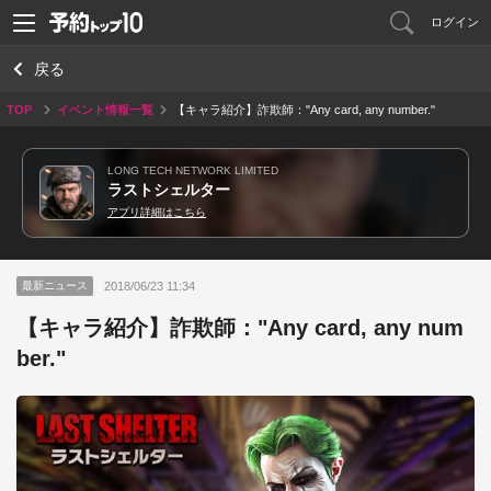
ログイン
戻る
TOP
イベント情報一覧
【キャラ紹介】詐欺師："Any card, any number."
LONG TECH NETWORK LIMITED
ラストシェルター
アプリ詳細はこちら
2018/06/23 11:34
最新ニュース
【キャラ紹介】詐欺師："Any card, any num
ber."