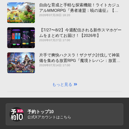
自由な育成と手軽な探索機能！ライトカジュ
アルMMORPG『勇者連盟：暁の遠征』【最
新作PICKUP】
2026年07月28日 18:20
【7/27〜8/2】今週配信される新作スマホゲー
ムをまとめてお届け！【2026年】
2026年07月27日 17:00
片手で爽快ハクスラ！ザクザク討伐して神装
備を集める放置RPG『魔境トレハン：放置で
神装備』【最新作PICKUP】
2026年07月14日 17:00
もっと見る
予約トップ10
公式Xアカウントはこちら