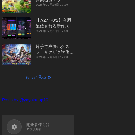
ジュアルMMORPG
2026年07月28日 18:20
『勇者連盟：暁の遠
征』【最新作PICKU
【7/27〜8/2】今週
P】
配信される新作スマ
ホゲームをまとめて
2026年07月27日 17:00
お届け！【2026
年】
片手で爽快ハクス
ラ！ザクザク討伐し
て神装備を集める放
2026年07月14日 17:00
置RPG『魔境トレハ
ン：放置で神装備』
【最新作PICKUP】
もっと見る
Posts by @yoyakutop10
開発者様向け
アプリ掲載