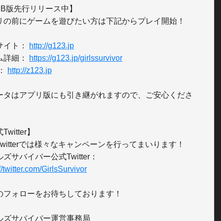
EB版先行リリース中】

リの前にゲームを遊びたい方は下記からプレイ開始！

サイト： 
http://g123.jp
ム詳細： 
https://g123.jp/girlssurvivor
： 
http://z123.jp
ータはアプリ版にも引き継がれますので、ご安心くださ
witter】

witterでは様々なキャンペーンを行ってまいります！

ズサバイバー公式Twitter：
//twitter.com/GirlsSurvivor
のフォローをお待ちしております！

ルズサバイバー運営事務局
