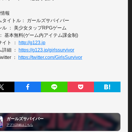
情報

ムタイトル： ガールズサバイバー

ル ： 美少女タップRPGゲーム

： 基本無料(ゲーム内アイテム課金制)

イト ： 
http://g123.jp
詳細 ： 
https://g123.jp/girlssurvivor
itter ： 
https://twitter.com/GirlsSurvivor
ガールズサバイバー
アプリ詳細はこちら