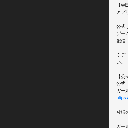
【W
アプ
公式
ゲー
配信 
※デ
い。

【公式T
公式T
ガール
https:
皆様
ガー