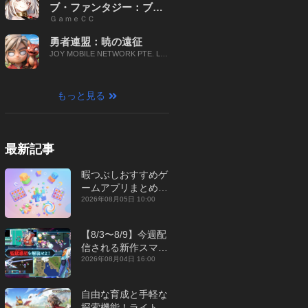
ブ・ファンタジー：ブレ
ＧａｍｅＣＣ
イブ X
勇者連盟：暁の遠征
JOY MOBILE NETWORK PTE. LT
D.
もっと見る
最新記事
暇つぶしおすすめゲ
ームアプリまとめ｜
オフライン対応あり
2026年08月05日 10:00
【2026年8月】
【8/3〜8/9】今週配
信される新作スマホ
ゲームをまとめてお
2026年08月04日 16:00
届け！【2026年】
自由な育成と手軽な
探索機能！ライトカ