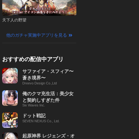
天下人の野望
他のガチャ実施中アプリを見る
おすすめの配信中アプリ
サファイア・スフィア〜
蒼き境界〜
Dreevo Design Co.,Ltd
俺のクマ充生活：美少女
と契約しすぎた件
Six Waves Inc.
ドット戦記
SEVEN NEXUS Co., Ltd.
起原神界 レジェンズ・オ