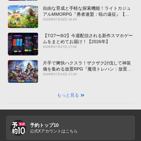
自由な育成と手軽な探索機能！ライトカジュ
アルMMORPG『勇者連盟：暁の遠征』【最
新作PICKUP】
2026年07月28日 18:20
【7/27〜8/2】今週配信される新作スマホゲー
ムをまとめてお届け！【2026年】
2026年07月27日 17:00
片手で爽快ハクスラ！ザクザク討伐して神装
備を集める放置RPG『魔境トレハン：放置で
神装備』【最新作PICKUP】
2026年07月14日 17:00
もっと見る
予約トップ10
公式Xアカウントはこちら