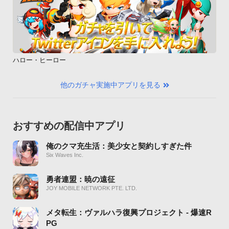
ハロー・ヒーロー
他のガチャ実施中アプリを見る
おすすめの配信中アプリ
俺のクマ充生活：美少女と契約しすぎた件
Six Waves Inc.
勇者連盟：暁の遠征
JOY MOBILE NETWORK PTE. LTD.
メタ転生：ヴァルハラ復興プロジェクト - 爆速R
PG