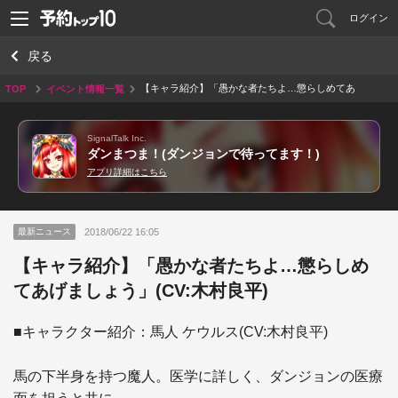
ログイン
戻る
【キャラ紹介】「愚かな者たちよ…懲らしめてあ
TOP
イベント情報一覧
げましょう」(CV:木村良平)
SignalTalk Inc.
ダンまつま！(ダンジョンで待ってます！)
アプリ詳細はこちら
2018/06/22 16:05
最新ニュース
【キャラ紹介】「愚かな者たちよ…懲らしめ
てあげましょう」(CV:木村良平)
■キャラクター紹介：馬人 ケウルス(CV:木村良平)

馬の下半身を持つ魔人。医学に詳しく、ダンジョンの医療