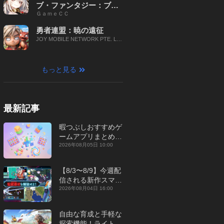
ブ・ファンタジー：ブレ
ＧａｍｅＣＣ
イブ X
勇者連盟：暁の遠征
JOY MOBILE NETWORK PTE. LT
D.
もっと見る
最新記事
暇つぶしおすすめゲ
ームアプリまとめ｜
オフライン対応あり
2026年08月05日 10:00
【2026年8月】
【8/3〜8/9】今週配
信される新作スマホ
ゲームをまとめてお
2026年08月04日 16:00
届け！【2026年】
自由な育成と手軽な
探索機能！ライトカ