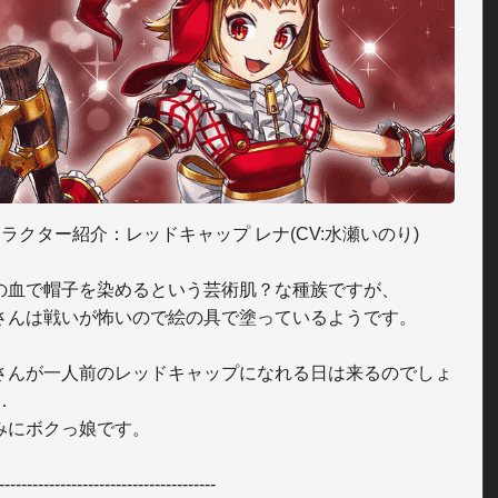
ラクター紹介：レッドキャップ レナ(CV:水瀬いのり)

の血で帽子を染めるという芸術肌？な種族ですが、

さんは戦いが怖いので絵の具で塗っているようです。

さんが一人前のレッドキャップになれる日は来るのでしょ


みにボクっ娘です。

---------------------------------------
