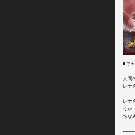
■キャ
人間
レナ
レナ
うか…
ちな
--------