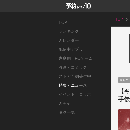
TOP
TOP
ランキング
カレンダー
配信中アプリ
家庭用・PCゲーム
漫画・コミック
ストア予約受付中
最新ニ
特集・ニュース
【キ
イベント・コラボ
手伝
ガチャ
タグ一覧