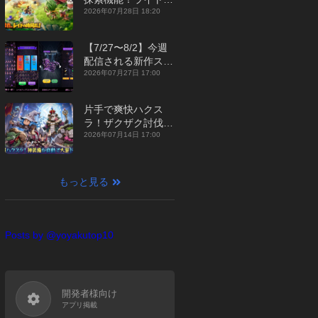
ジュアルMMORPG
2026年07月28日 18:20
『勇者連盟：暁の遠
征』【最新作PICKU
【7/27〜8/2】今週
P】
配信される新作スマ
ホゲームをまとめて
2026年07月27日 17:00
お届け！【2026
年】
片手で爽快ハクス
ラ！ザクザク討伐し
て神装備を集める放
2026年07月14日 17:00
置RPG『魔境トレハ
ン：放置で神装備』
【最新作PICKUP】
もっと見る
Posts by @yoyakutop10
開発者様向け
アプリ掲載