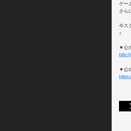
ゲー
さら
今ス
♪

http:
https