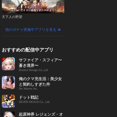
天下人の野望
他のガチャ実施中アプリを見る
おすすめの配信中アプリ
サファイア・スフィア〜
蒼き境界〜
Dreevo Design Co.,Ltd
俺のクマ充生活：美少女
と契約しすぎた件
Six Waves Inc.
ドット戦記
SEVEN NEXUS Co., Ltd.
起原神界 レジェンズ・オ