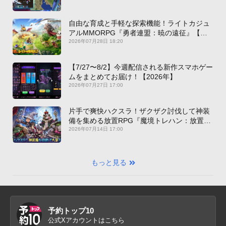
自由な育成と手軽な探索機能！ライトカジュ
アルMMORPG『勇者連盟：暁の遠征』【最
新作PICKUP】
2026年07月28日 18:20
【7/27〜8/2】今週配信される新作スマホゲー
ムをまとめてお届け！【2026年】
2026年07月27日 17:00
片手で爽快ハクスラ！ザクザク討伐して神装
備を集める放置RPG『魔境トレハン：放置で
神装備』【最新作PICKUP】
2026年07月14日 17:00
もっと見る
予約トップ10
公式Xアカウントはこちら