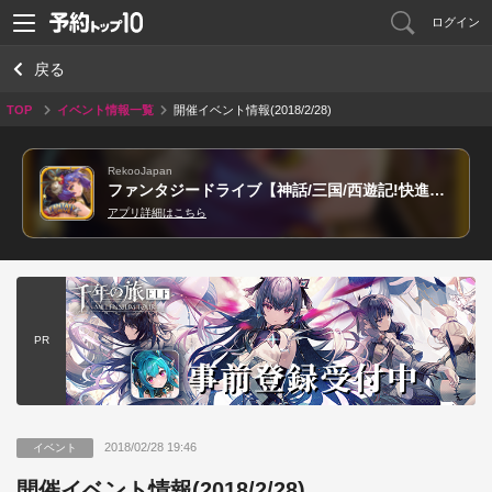
ログイン
戻る
TOP
イベント情報一覧
開催イベント情報(2018/2/28)
RekooJapan
ファンタジードライブ【神話/三国/西遊記!快進撃本格RPG!】
アプリ詳細はこちら
PR
2018/02/28 19:46
イベント
開催イベント情報(2018/2/28)