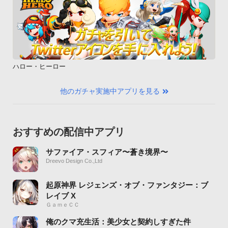
ハロー・ヒーロー
他のガチャ実施中アプリを見る
おすすめの配信中アプリ
サファイア・スフィア〜蒼き境界〜
Dreevo Design Co.,Ltd
起原神界 レジェンズ・オブ・ファンタジー：ブ
レイブ X
ＧａｍｅＣＣ
俺のクマ充生活：美少女と契約しすぎた件