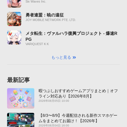
Six Waves Inc.
勇者連盟：暁の遠征
JOY MOBILE NETWORK PTE. LTD.
メタ転生：ヴァルハラ復興プロジェクト - 爆速R
PG
VARIQUEST K K
もっと見る
最新記事
暇つぶしおすすめゲームアプリまとめ｜オフ
ライン対応あり【2026年8月】
2026年08月05日 10:00
【8/3〜8/9】今週配信される新作スマホゲー
ムをまとめてお届け！【2026年】
2026年08月04日 16:00