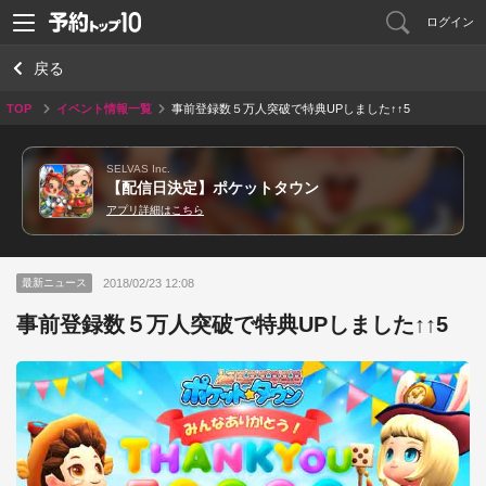
ログイン
戻る
TOP
イベント情報一覧
事前登録数５万人突破で特典UPしました↑↑5
SELVAS Inc.
【配信日決定】ポケットタウン
アプリ詳細はこちら
2018/02/23 12:08
最新ニュース
事前登録数５万人突破で特典UPしました↑↑5