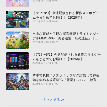
2026年08月05日 10:00
【8/3〜8/9】今週配信される新作スマホゲー
ムをまとめてお届け！【2026年】
2026年08月04日 16:00
自由な育成と手軽な探索機能！ライトカジュ
アルMMORPG『勇者連盟：暁の遠征』【最
新作PICKUP】
2026年07月28日 18:20
【7/27〜8/2】今週配信される新作スマホゲー
ムをまとめてお届け！【2026年】
2026年07月27日 17:00
片手で爽快ハクスラ！ザクザク討伐して神装
備を集める放置RPG『魔境トレハン：放置で
神装備』【最新作PICKUP】
2026年07月14日 17:00
もっと見る