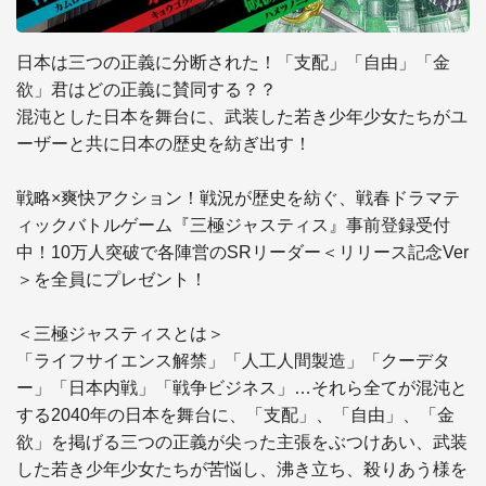
日本は三つの正義に分断された！「支配」「自由」「金
欲」君はどの正義に賛同する？？

混沌とした日本を舞台に、武装した若き少年少女たちがユ
ーザーと共に日本の歴史を紡ぎ出す！

戦略×爽快アクション！戦況が歴史を紡ぐ、戦春ドラマテ
ィックバトルゲーム『三極ジャスティス』事前登録受付
中！10万人突破で各陣営のSRリーダー＜リリース記念Ver
＞を全員にプレゼント！

＜三極ジャスティスとは＞

「ライフサイエンス解禁」「人工人間製造」「クーデタ
ー」「日本内戦」「戦争ビジネス」…それら全てが混沌と
する2040年の日本を舞台に、「支配」、「自由」、「金
欲」を掲げる三つの正義が尖った主張をぶつけあい、武装
した若き少年少女たちが苦悩し、沸き立ち、殺りあう様を