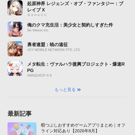
起原神界 レジェンズ・オブ・ファンタジー：ブ
レイブ X
ＧａｍｅＣＣ
俺のクマ充生活：美少女と契約しすぎた件
Six Waves Inc.
勇者連盟：暁の遠征
JOY MOBILE NETWORK PTE. LTD.
メタ転生：ヴァルハラ復興プロジェクト - 爆速R
PG
VARIQUEST K K
もっと見る
最新記事
暇つぶしおすすめゲームアプリまとめ｜オフ
ライン対応あり【2026年8月】