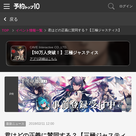
ログイン
戻る
君はどの正義に賛同する？【三極ジャスティス】
TOP
イベント情報一覧
事前登録受付中！
CAVE Interactive CO.,LTD.
【50万人突破！】三極ジャスティス
アプリ詳細はこちら
PR
2018/02/11 12:00
最新ニュース
君はどの正義に賛同する？【三極ジャスティ