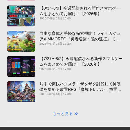
【8/3〜8/9】今週配信される新作スマホゲー
ムをまとめてお届け！【2026年】
2026年08月04日 16:00
自由な育成と手軽な探索機能！ライトカジュ
アルMMORPG『勇者連盟：暁の遠征』【最
新作PICKUP】
2026年07月28日 18:20
【7/27〜8/2】今週配信される新作スマホゲー
ムをまとめてお届け！【2026年】
2026年07月27日 17:00
片手で爽快ハクスラ！ザクザク討伐して神装
備を集める放置RPG『魔境トレハン：放置で
神装備』【最新作PICKUP】
2026年07月14日 17:00
もっと見る