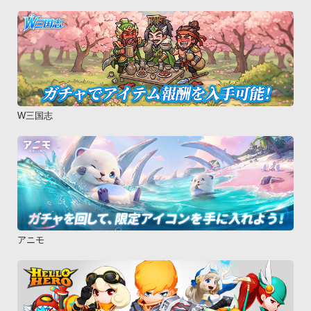
W三国志
アニモ