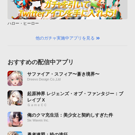
ハロー・ヒーロー
他のガチャ実施中アプリを見る
おすすめの配信中アプリ
サファイア・スフィア〜蒼き境界〜
Dreevo Design Co.,Ltd
起原神界 レジェンズ・オブ・ファンタジー：ブ
レイブ X
ＧａｍｅＣＣ
俺のクマ充生活：美少女と契約しすぎた件
Six Waves Inc.
勇者連盟：暁の遠征