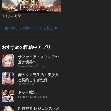
天下人の野望
他のガチャ実施中アプリを見る
おすすめの配信中アプリ
サファイア・スフィア〜
蒼き境界〜
Dreevo Design Co.,Ltd
俺のクマ充生活：美少女
と契約しすぎた件
Six Waves Inc.
ドット戦記
SEVEN NEXUS Co., Ltd.
起原神界 レジェンズ・オ