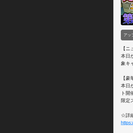
アッ
【ニ
本日
象キ
【豪
本日
ト開催
限定
https