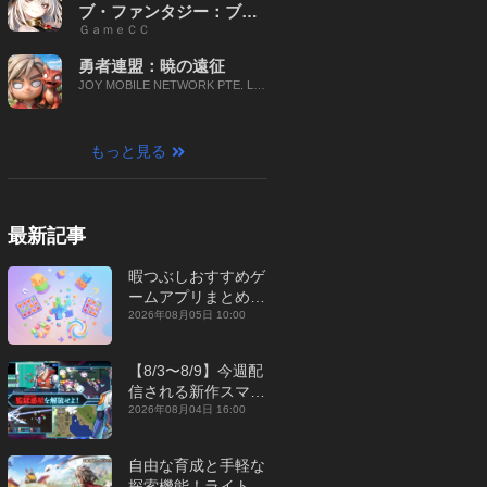
ブ・ファンタジー：ブレ
ＧａｍｅＣＣ
イブ X
勇者連盟：暁の遠征
JOY MOBILE NETWORK PTE. LT
D.
もっと見る
最新記事
暇つぶしおすすめゲ
ームアプリまとめ｜
オフライン対応あり
2026年08月05日 10:00
【2026年8月】
【8/3〜8/9】今週配
信される新作スマホ
ゲームをまとめてお
2026年08月04日 16:00
届け！【2026年】
自由な育成と手軽な
探索機能！ライトカ