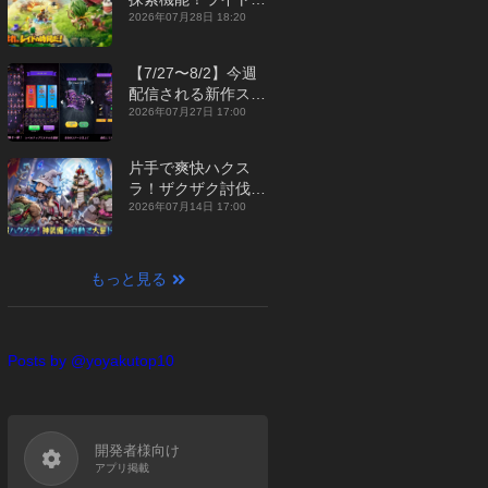
ジュアルMMORPG
2026年07月28日 18:20
『勇者連盟：暁の遠
征』【最新作PICKU
【7/27〜8/2】今週
P】
配信される新作スマ
ホゲームをまとめて
2026年07月27日 17:00
お届け！【2026
年】
片手で爽快ハクス
ラ！ザクザク討伐し
て神装備を集める放
2026年07月14日 17:00
置RPG『魔境トレハ
ン：放置で神装備』
【最新作PICKUP】
もっと見る
Posts by @yoyakutop10
開発者様向け
アプリ掲載