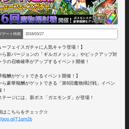
プデート時期
2018/03/27
ューフェイスガチャに人気キャラ登場！】

から新バージョンの「ギルガメッシュ」やピックアップ対
ャラの召喚確率がアップするイベント開催！

華報酬がゲットできるイベント開催！】

から豪華報酬がゲットできる「第6回魔物掃討戦」イベン
！

ステージには、新ボス「ガエモンダ」が登場！

://goo.gl/T1qm2b