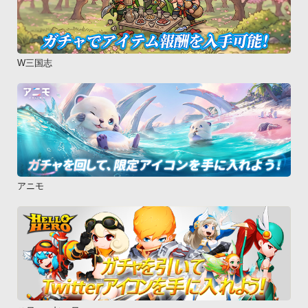
W三国志
アニモ