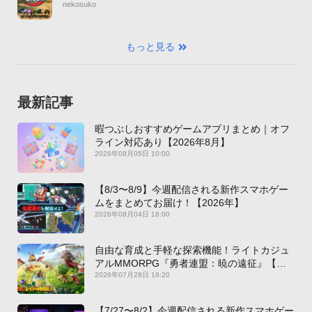
nekosuko
もっと見る
最新記事
暇つぶしおすすめゲームアプリまとめ｜オフ
ライン対応あり【2026年8月】
2026年08月05日 10:00
【8/3〜8/9】今週配信される新作スマホゲー
ムをまとめてお届け！【2026年】
2026年08月04日 16:00
自由な育成と手軽な探索機能！ライトカジュ
アルMMORPG『勇者連盟：暁の遠征』【最
新作PICKUP】
2026年07月28日 18:20
【7/27〜8/2】今週配信される新作スマホゲー