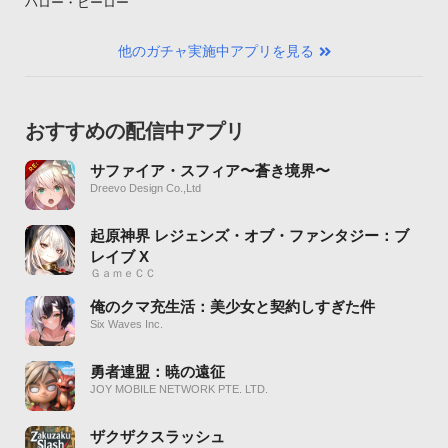
ハロー・ヒーロー
他のガチャ実施中アプリを見る
おすすめの配信中アプリ
サファイア・スフィア〜蒼き境界〜
Dreevo Design Co.,Ltd
起原神界 レジェンズ・オブ・ファンタジー：ブ
レイブ X
ＧａｍｅＣＣ
俺のクマ充生活：美少女と契約しすぎた件
Six Waves Inc.
勇者連盟：暁の遠征
JOY MOBILE NETWORK PTE. LTD.
ザクザクスラッシュ