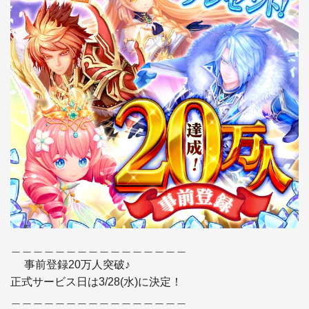
＿＿＿＿＿＿＿＿＿＿＿＿＿＿＿＿

　 事前登録20万人突破♪

正式サービス日は3/28(水)に決定！

＿＿＿＿＿＿＿＿＿＿＿＿＿＿＿＿
