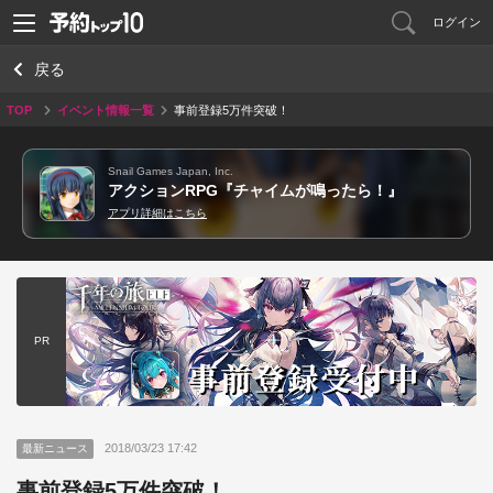
ログイン
戻る
TOP
イベント情報一覧
事前登録5万件突破！
Snail Games Japan, Inc.
アクションRPG『チャイムが鳴ったら！』
アプリ詳細はこちら
PR
2018/03/23 17:42
最新ニュース
事前登録5万件突破！