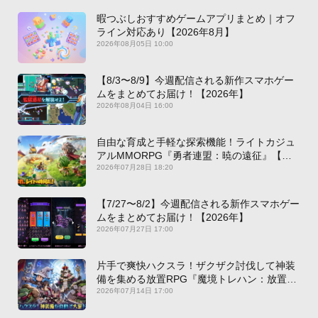
暇つぶしおすすめゲームアプリまとめ｜オフ
ライン対応あり【2026年8月】
2026年08月05日 10:00
【8/3〜8/9】今週配信される新作スマホゲー
ムをまとめてお届け！【2026年】
2026年08月04日 16:00
自由な育成と手軽な探索機能！ライトカジュ
アルMMORPG『勇者連盟：暁の遠征』【最
新作PICKUP】
2026年07月28日 18:20
【7/27〜8/2】今週配信される新作スマホゲー
ムをまとめてお届け！【2026年】
2026年07月27日 17:00
片手で爽快ハクスラ！ザクザク討伐して神装
備を集める放置RPG『魔境トレハン：放置で
神装備』【最新作PICKUP】
2026年07月14日 17:00