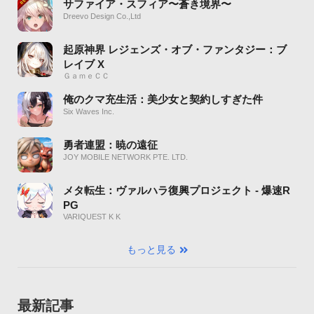
サファイア・スフィア〜蒼き境界〜
Dreevo Design Co.,Ltd
起原神界 レジェンズ・オブ・ファンタジー：ブ
レイブ X
ＧａｍｅＣＣ
俺のクマ充生活：美少女と契約しすぎた件
Six Waves Inc.
勇者連盟：暁の遠征
JOY MOBILE NETWORK PTE. LTD.
メタ転生：ヴァルハラ復興プロジェクト - 爆速R
PG
VARIQUEST K K
もっと見る
最新記事