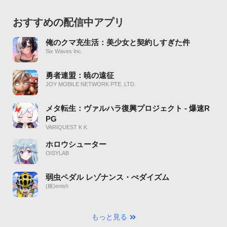
おすすめの配信中アプリ
俺のクマ充生活：美少女と契約しすぎた件
Six Waves Inc.
勇者連盟：暁の遠征
JOY MOBILE NETWORK PTE. LTD.
メタ転生：ヴァルハラ復興プロジェクト - 爆速R
PG
VARIQUEST K K
ホロウシューター
OISYLAB
弱虫ペダル レゾナンス・ぺダイズム
(株)enish
もっと見る