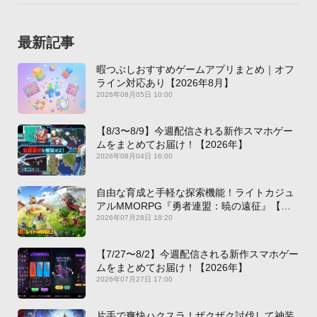
最新記事
暇つぶしおすすめゲームアプリまとめ｜オフ
ライン対応あり【2026年8月】
2026年08月05日 10:00
【8/3〜8/9】今週配信される新作スマホゲー
ムをまとめてお届け！【2026年】
2026年08月04日 16:00
自由な育成と手軽な探索機能！ライトカジュ
アルMMORPG『勇者連盟：暁の遠征』【最
新作PICKUP】
2026年07月28日 18:20
【7/27〜8/2】今週配信される新作スマホゲー
ムをまとめてお届け！【2026年】
2026年07月27日 17:00
片手で爽快ハクスラ！ザクザク討伐して神装