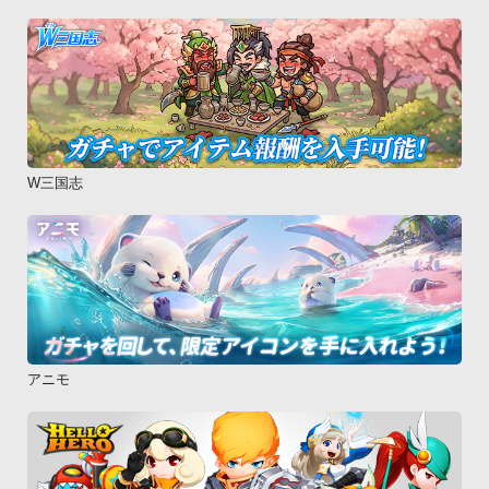
W三国志
アニモ