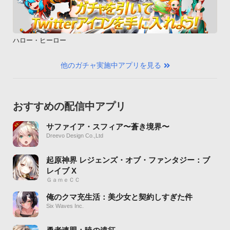
ハロー・ヒーロー
他のガチャ実施中アプリを見る
おすすめの配信中アプリ
サファイア・スフィア〜蒼き境界〜
Dreevo Design Co.,Ltd
起原神界 レジェンズ・オブ・ファンタジー：ブ
レイブ X
ＧａｍｅＣＣ
俺のクマ充生活：美少女と契約しすぎた件
Six Waves Inc.