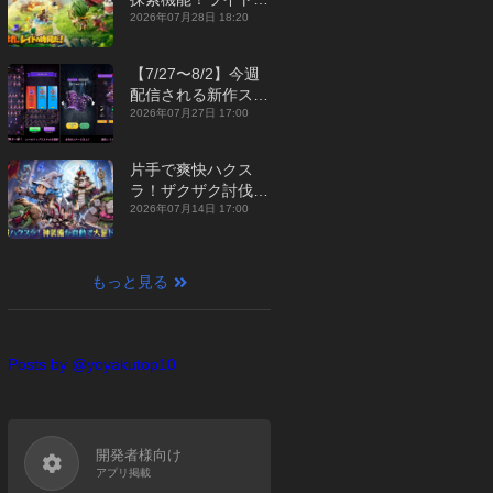
ジュアルMMORPG
2026年07月28日 18:20
『勇者連盟：暁の遠
征』【最新作PICKU
【7/27〜8/2】今週
P】
配信される新作スマ
ホゲームをまとめて
2026年07月27日 17:00
お届け！【2026
年】
片手で爽快ハクス
ラ！ザクザク討伐し
て神装備を集める放
2026年07月14日 17:00
置RPG『魔境トレハ
ン：放置で神装備』
【最新作PICKUP】
もっと見る
Posts by @yoyakutop10
開発者様向け
アプリ掲載