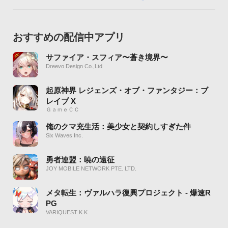
おすすめの配信中アプリ
サファイア・スフィア〜蒼き境界〜
Dreevo Design Co.,Ltd
起原神界 レジェンズ・オブ・ファンタジー：ブ
レイブ X
ＧａｍｅＣＣ
俺のクマ充生活：美少女と契約しすぎた件
Six Waves Inc.
勇者連盟：暁の遠征
JOY MOBILE NETWORK PTE. LTD.
メタ転生：ヴァルハラ復興プロジェクト - 爆速R
PG
VARIQUEST K K