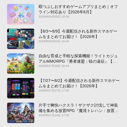
暇つぶしおすすめゲームアプリまとめ｜オフ
ライン対応あり【2026年8月】
2026年08月05日 10:00
【8/3〜8/9】今週配信される新作スマホゲー
ムをまとめてお届け！【2026年】
2026年08月04日 16:00
自由な育成と手軽な探索機能！ライトカジュ
アルMMORPG『勇者連盟：暁の遠征』【最
新作PICKUP】
2026年07月28日 18:20
【7/27〜8/2】今週配信される新作スマホゲー
ムをまとめてお届け！【2026年】
2026年07月27日 17:00
片手で爽快ハクスラ！ザクザク討伐して神装
備を集める放置RPG『魔境トレハン：放置で
神装備』【最新作PICKUP】
2026年07月14日 17:00