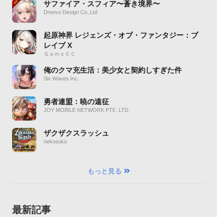
サファイア・スフィア〜蒼き境界〜
Dreevo Design Co.,Ltd
起原神界 レジェンズ・オブ・ファンタジー：ブ
レイブ X
ＧａｍｅＣＣ
俺のクマ充生活：美少女と契約しすぎた件
Six Waves Inc.
勇者連盟：暁の遠征
JOY MOBILE NETWORK PTE. LTD.
ザクザクスラッシュ
nekosuko
もっと見る
最新記事