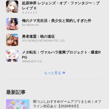
起原神界 レジェンズ・オブ・ファンタジー：ブ
レイブ X
ＧａｍｅＣＣ
俺のクマ充生活：美少女と契約しすぎた件
Six Waves Inc.
勇者連盟：暁の遠征
JOY MOBILE NETWORK PTE. LTD.
メタ転生：ヴァルハラ復興プロジェクト - 爆速R
PG
VARIQUEST K K
もっと見る
最新記事
暇つぶしおすすめゲームアプリまとめ｜オフ
ライン対応あり【2026年8月】