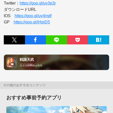
Twitter：
https://goo.gl/uy3p3r
ダウンロードURL 

IOS　
https://goo.gl/uy4mdf
GP　
https://goo.gl/jHpjD5
戦国天武
アプリ詳細はこちら
その他のおすすめコンテンツ
おすすめ事前予約アプリ