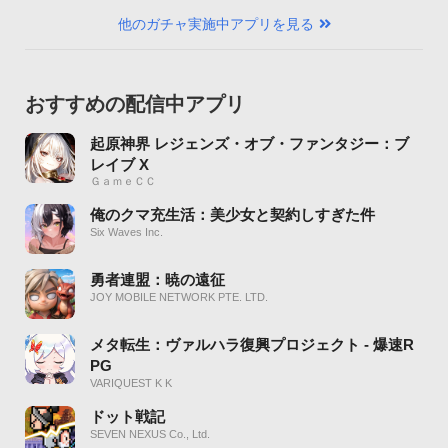
他のガチャ実施中アプリを見る
おすすめの配信中アプリ
起原神界 レジェンズ・オブ・ファンタジー：ブ
レイブ X
ＧａｍｅＣＣ
俺のクマ充生活：美少女と契約しすぎた件
Six Waves Inc.
勇者連盟：暁の遠征
JOY MOBILE NETWORK PTE. LTD.
メタ転生：ヴァルハラ復興プロジェクト - 爆速R
PG
VARIQUEST K K
ドット戦記
SEVEN NEXUS Co., Ltd.