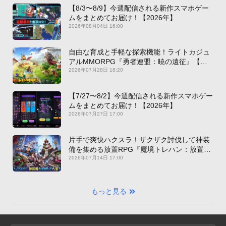
【8/3〜8/9】今週配信される新作スマホゲー
ムをまとめてお届け！【2026年】
2026年08月04日 16:00
自由な育成と手軽な探索機能！ライトカジュ
アルMMORPG『勇者連盟：暁の遠征』【最
新作PICKUP】
2026年07月28日 18:20
【7/27〜8/2】今週配信される新作スマホゲー
ムをまとめてお届け！【2026年】
2026年07月27日 17:00
片手で爽快ハクスラ！ザクザク討伐して神装
備を集める放置RPG『魔境トレハン：放置で
神装備』【最新作PICKUP】
2026年07月14日 17:00
もっと見る