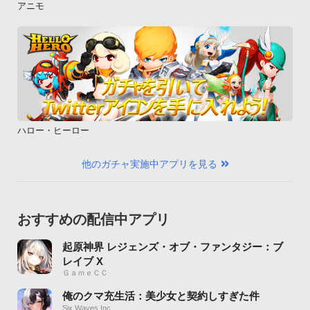
アニモ
ハロー・ヒーロー
他のガチャ実施中アプリを見る
おすすめの配信中アプリ
起原神界 レジェンズ・オブ・ファンタジー：ブ
レイブ X
ＧａｍｅＣＣ
俺のクマ充生活：美少女と契約しすぎた件
Six Waves Inc.