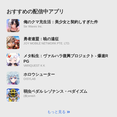
おすすめの配信中アプリ
俺のクマ充生活：美少女と契約しすぎた件
Six Waves Inc.
勇者連盟：暁の遠征
JOY MOBILE NETWORK PTE. LTD.
メタ転生：ヴァルハラ復興プロジェクト - 爆速R
PG
VARIQUEST K K
ホロウシューター
OISYLAB
弱虫ペダル レゾナンス・ぺダイズム
(株)enish
もっと見る