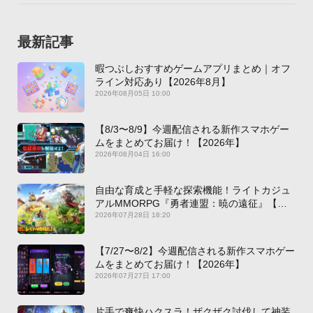
最新記事
暇つぶしおすすめゲームアプリまとめ｜オフ
ライン対応あり【2026年8月】
2026年08月05日 10:00
【8/3〜8/9】今週配信される新作スマホゲー
ムをまとめてお届け！【2026年】
2026年08月04日 16:00
自由な育成と手軽な探索機能！ライトカジュ
アルMMORPG『勇者連盟：暁の遠征』【最
新作PICKUP】
2026年07月28日 18:20
【7/27〜8/2】今週配信される新作スマホゲー
ムをまとめてお届け！【2026年】
2026年07月27日 17:00
片手で爽快ハクスラ！ザクザク討伐して神装