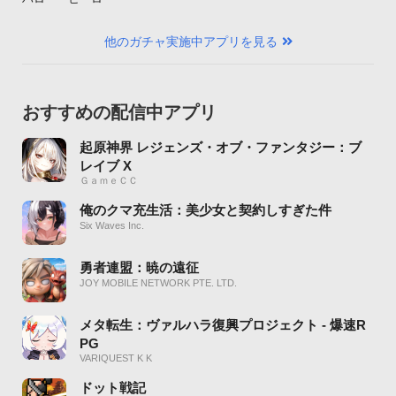
他のガチャ実施中アプリを見る
おすすめの配信中アプリ
起原神界 レジェンズ・オブ・ファンタジー：ブ
レイブ X
ＧａｍｅＣＣ
俺のクマ充生活：美少女と契約しすぎた件
Six Waves Inc.
勇者連盟：暁の遠征
JOY MOBILE NETWORK PTE. LTD.
メタ転生：ヴァルハラ復興プロジェクト - 爆速R
PG
VARIQUEST K K
ドット戦記