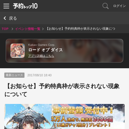
ログイン
戻る
【お知らせ】予約特典枠が表示されない現象につ
TOP
イベント情報一覧
いて
Kakao Games Corp.
ロード オブ ダイス
アプリ詳細はこちら
2017/08/10 18:40
最新ニュース
【お知らせ】予約特典枠が表示されない現象
について