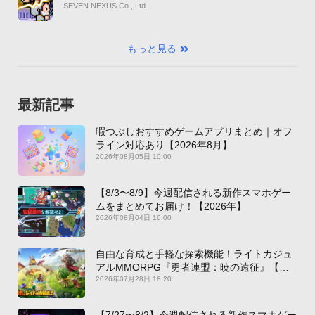
SEVEN NEXUS Co., Ltd.
もっと見る
最新記事
暇つぶしおすすめゲームアプリまとめ｜オフ
ライン対応あり【2026年8月】
2026年08月05日 10:00
【8/3〜8/9】今週配信される新作スマホゲー
ムをまとめてお届け！【2026年】
2026年08月04日 16:00
自由な育成と手軽な探索機能！ライトカジュ
アルMMORPG『勇者連盟：暁の遠征』【最
新作PICKUP】
2026年07月28日 18:20