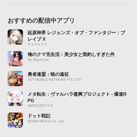
おすすめの配信中アプリ
起原神界 レジェンズ・オブ・ファンタジー：ブ
レイブ X
ＧａｍｅＣＣ
俺のクマ充生活：美少女と契約しすぎた件
Six Waves Inc.
勇者連盟：暁の遠征
JOY MOBILE NETWORK PTE. LTD.
メタ転生：ヴァルハラ復興プロジェクト - 爆速R
PG
VARIQUEST K K
ドット戦記
SEVEN NEXUS Co., Ltd.