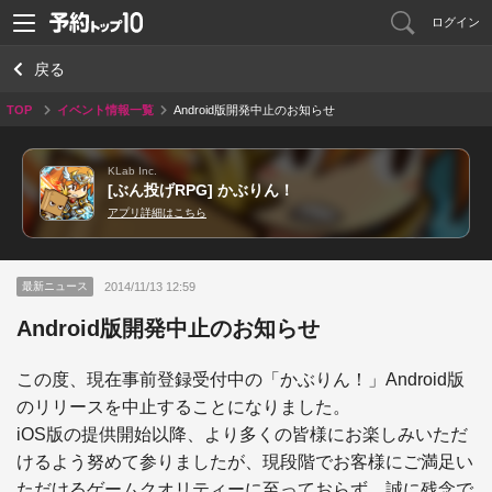
ログイン
戻る
TOP
イベント情報一覧
Android版開発中止のお知らせ
KLab Inc.
[ぶん投げRPG] かぶりん！
アプリ詳細はこちら
2014/11/13 12:59
最新ニュース
Android版開発中止のお知らせ
この度、現在事前登録受付中の「かぶりん！」Android版
のリリースを中止することになりました。

iOS版の提供開始以降、より多くの皆様にお楽しみいただ
けるよう努めて参りましたが、現段階でお客様にご満足い
ただけるゲームクオリティーに至っておらず、誠に残念で