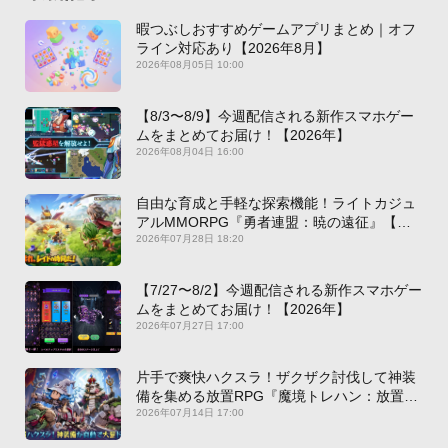
暇つぶしおすすめゲームアプリまとめ｜オフ
ライン対応あり【2026年8月】
2026年08月05日 10:00
【8/3〜8/9】今週配信される新作スマホゲー
ムをまとめてお届け！【2026年】
2026年08月04日 16:00
自由な育成と手軽な探索機能！ライトカジュ
アルMMORPG『勇者連盟：暁の遠征』【最
新作PICKUP】
2026年07月28日 18:20
【7/27〜8/2】今週配信される新作スマホゲー
ムをまとめてお届け！【2026年】
2026年07月27日 17:00
片手で爽快ハクスラ！ザクザク討伐して神装
備を集める放置RPG『魔境トレハン：放置で
神装備』【最新作PICKUP】
2026年07月14日 17:00