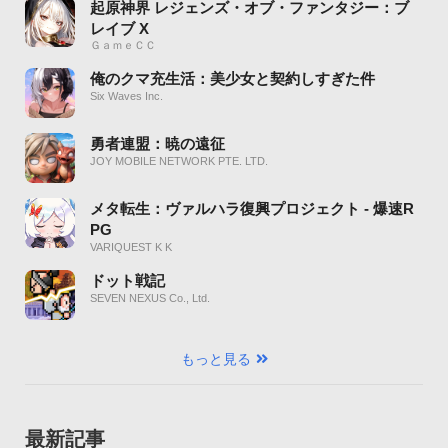
起原神界 レジェンズ・オブ・ファンタジー：ブ
レイブ X
ＧａｍｅＣＣ
俺のクマ充生活：美少女と契約しすぎた件
Six Waves Inc.
勇者連盟：暁の遠征
JOY MOBILE NETWORK PTE. LTD.
メタ転生：ヴァルハラ復興プロジェクト - 爆速R
PG
VARIQUEST K K
ドット戦記
SEVEN NEXUS Co., Ltd.
もっと見る
最新記事