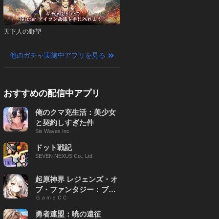
天下人の野望
他のガチャ実施中アプリを見る
おすすめの配信中アプリ
俺のクマ充生活：美少女
と契約しすぎた件
Six Waves Inc.
ドット戦記
SEVEN NEXUS Co., Ltd.
起原神界 レジェンズ・オ
ブ・ファンタジー：ブレ
ＧａｍｅＣＣ
イブ X
勇者連盟：暁の遠征