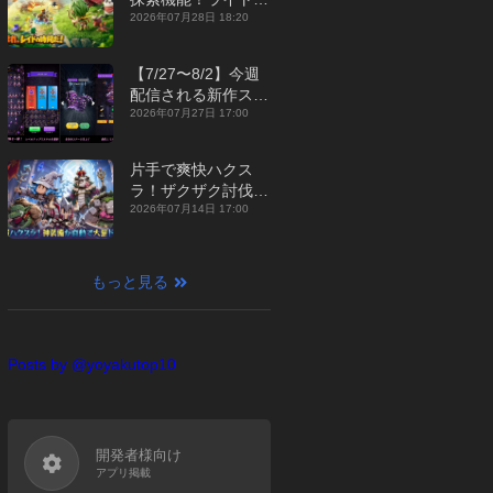
ジュアルMMORPG
2026年07月28日 18:20
『勇者連盟：暁の遠
征』【最新作PICKU
【7/27〜8/2】今週
P】
配信される新作スマ
ホゲームをまとめて
2026年07月27日 17:00
お届け！【2026
年】
片手で爽快ハクス
ラ！ザクザク討伐し
て神装備を集める放
2026年07月14日 17:00
置RPG『魔境トレハ
ン：放置で神装備』
【最新作PICKUP】
もっと見る
Posts by @yoyakutop10
開発者様向け
アプリ掲載