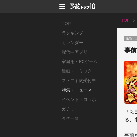
TOP
TOP
ランキング
最新ニ
カレンダー
事前
配信中アプリ
家庭用・PCゲーム
漫画・コミック
ストア予約受付中
特集・ニュース
イベント・コラボ
ガチャ
「R
タグ一覧
る、
事前