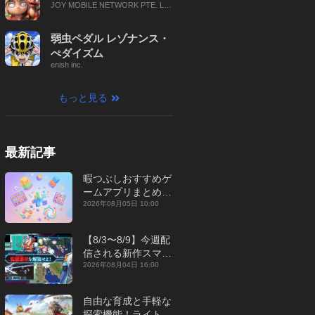
JOY MOBILE NETWORK PTE. LT
D.
弱虫ペダル レゾナンス・
ぺダイズム
enish inc.
もっと見る
最新記事
暇つぶしおすすめゲ
ームアプリまとめ｜
オフライン対応あり
2026年08月05日 10:00
【2026年8月】
【8/3〜8/9】今週配
信される新作スマホ
ゲームをまとめてお
2026年08月04日 16:00
届け！【2026年】
自由な育成と手軽な
探索機能！ライトカ