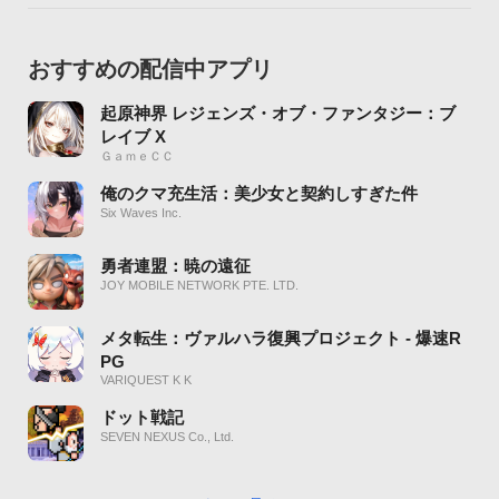
おすすめの配信中アプリ
起原神界 レジェンズ・オブ・ファンタジー：ブ
レイブ X
ＧａｍｅＣＣ
俺のクマ充生活：美少女と契約しすぎた件
Six Waves Inc.
勇者連盟：暁の遠征
JOY MOBILE NETWORK PTE. LTD.
メタ転生：ヴァルハラ復興プロジェクト - 爆速R
PG
VARIQUEST K K
ドット戦記
SEVEN NEXUS Co., Ltd.