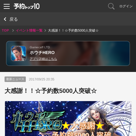
ログイン
戻る
TOP
イベント情報一覧
大感謝！！☆予約数5000人突破☆
Gamecaff LTD
ホウチHERO
アプリ詳細はこちら
2017/09/25 20:35
最新ニュース
大感謝！！☆予約数5000人突破☆