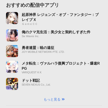
おすすめの配信中アプリ
起原神界 レジェンズ・オブ・ファンタジー：ブ
レイブ X
ＧａｍｅＣＣ
俺のクマ充生活：美少女と契約しすぎた件
Six Waves Inc.
勇者連盟：暁の遠征
JOY MOBILE NETWORK PTE. LTD.
メタ転生：ヴァルハラ復興プロジェクト - 爆速R
PG
VARIQUEST K K
ドット戦記
SEVEN NEXUS Co., Ltd.
もっと見る