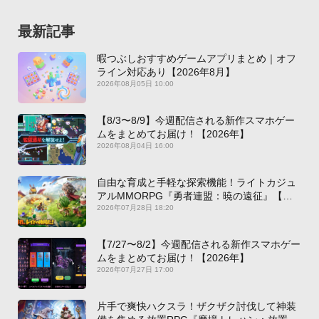
最新記事
暇つぶしおすすめゲームアプリまとめ｜オフ
ライン対応あり【2026年8月】
2026年08月05日 10:00
【8/3〜8/9】今週配信される新作スマホゲー
ムをまとめてお届け！【2026年】
2026年08月04日 16:00
自由な育成と手軽な探索機能！ライトカジュ
アルMMORPG『勇者連盟：暁の遠征』【最
新作PICKUP】
2026年07月28日 18:20
【7/27〜8/2】今週配信される新作スマホゲー
ムをまとめてお届け！【2026年】
2026年07月27日 17:00
片手で爽快ハクスラ！ザクザク討伐して神装