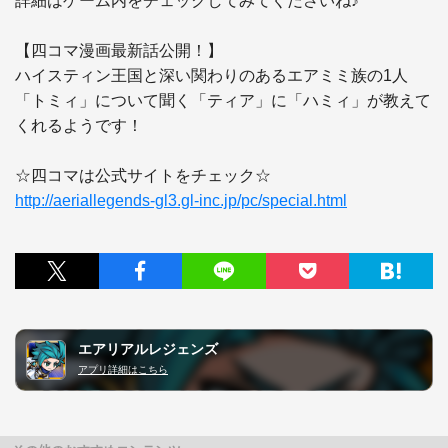
詳細はゲーム内をチェックしてみてくださいね♪

【四コマ漫画最新話公開！】

ハイスティン王国と深い関わりのあるエアミミ族の1人
「トミィ」について聞く「ティア」に「ハミィ」が教えて
くれるようです！

http://aeriallegends-gl3.gl-inc.jp/pc/special.html
エアリアルレジェンズ
アプリ詳細はこちら