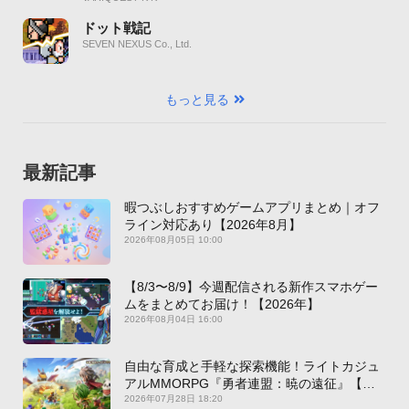
ドット戦記
SEVEN NEXUS Co., Ltd.
もっと見る
最新記事
暇つぶしおすすめゲームアプリまとめ｜オフ
ライン対応あり【2026年8月】
2026年08月05日 10:00
【8/3〜8/9】今週配信される新作スマホゲー
ムをまとめてお届け！【2026年】
2026年08月04日 16:00
自由な育成と手軽な探索機能！ライトカジュ
アルMMORPG『勇者連盟：暁の遠征』【最
新作PICKUP】
2026年07月28日 18:20