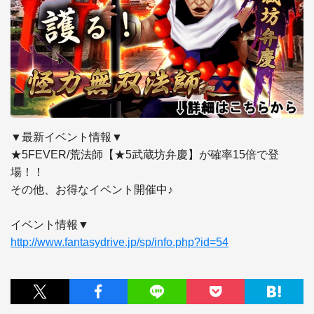
▼最新イベント情報▼

★5FEVER/荒法師【★5武蔵坊弁慶】が確率15倍で登
場！！

その他、お得なイベント開催中♪

http://www.fantasydrive.jp/sp/info.php?id=54