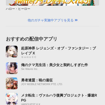
ハロー・ヒーロー
他のガチャ実施中アプリを見る
おすすめの配信中アプリ
起原神界 レジェンズ・オブ・ファンタジー：ブ
レイブ X
ＧａｍｅＣＣ
俺のクマ充生活：美少女と契約しすぎた件
Six Waves Inc.
勇者連盟：暁の遠征
JOY MOBILE NETWORK PTE. LTD.
メタ転生：ヴァルハラ復興プロジェクト - 爆速R
PG
VARIQUEST K K