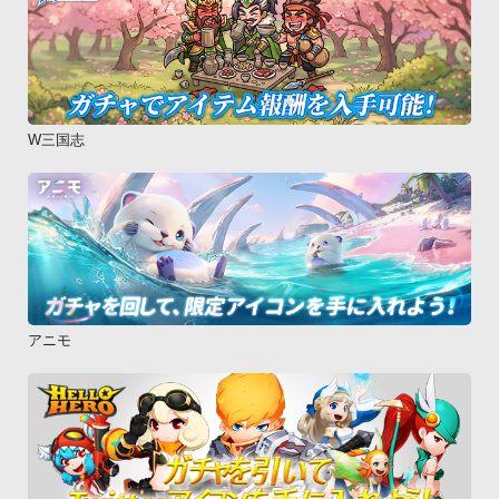
W三国志
アニモ