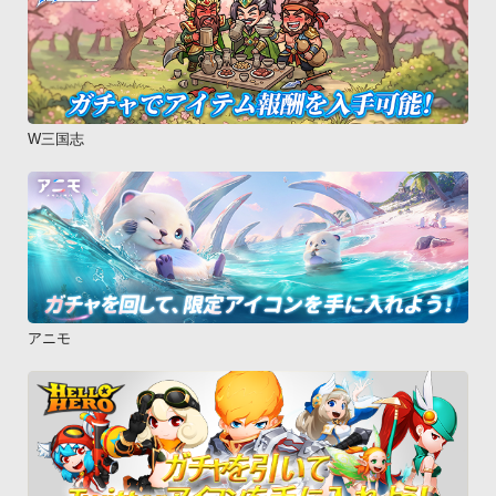
W三国志
アニモ