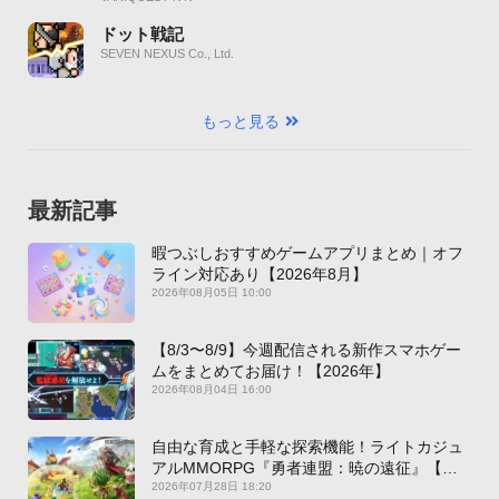
ドット戦記
SEVEN NEXUS Co., Ltd.
もっと見る
最新記事
暇つぶしおすすめゲームアプリまとめ｜オフ
ライン対応あり【2026年8月】
2026年08月05日 10:00
【8/3〜8/9】今週配信される新作スマホゲー
ムをまとめてお届け！【2026年】
2026年08月04日 16:00
自由な育成と手軽な探索機能！ライトカジュ
アルMMORPG『勇者連盟：暁の遠征』【最
新作PICKUP】
2026年07月28日 18:20