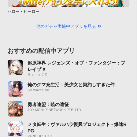
ハロー・ヒーロー
他のガチャ実施中アプリを見る
おすすめの配信中アプリ
起原神界 レジェンズ・オブ・ファンタジー：ブ
レイブ X
ＧａｍｅＣＣ
俺のクマ充生活：美少女と契約しすぎた件
Six Waves Inc.
勇者連盟：暁の遠征
JOY MOBILE NETWORK PTE. LTD.
メタ転生：ヴァルハラ復興プロジェクト - 爆速R
PG
VARIQUEST K K