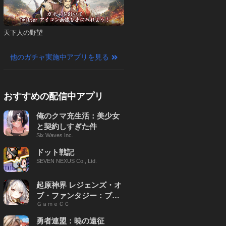
天下人の野望
他のガチャ実施中アプリを見る
おすすめの配信中アプリ
俺のクマ充生活：美少女
と契約しすぎた件
Six Waves Inc.
ドット戦記
SEVEN NEXUS Co., Ltd.
起原神界 レジェンズ・オ
ブ・ファンタジー：ブレ
ＧａｍｅＣＣ
イブ X
勇者連盟：暁の遠征