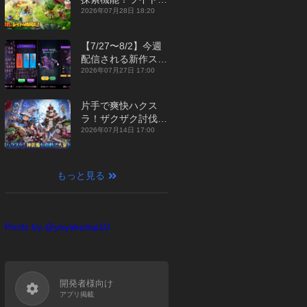
ジュアルMMORPG
2026年07月28日 18:20
『勇者連盟：暁の遠
征』【最新作PICKU
【7/27〜8/2】今週
P】
配信される新作スマ
ホゲームをまとめて
2026年07月27日 17:00
お届け！【2026
年】
片手で爽快ハクス
ラ！ザクザク討伐し
て神装備を集める放
2026年07月14日 17:00
置RPG『魔境トレハ
ン：放置で神装備』
【最新作PICKUP】
もっと見る
Posts by @yoyakutop10
開発者様向け
アプリ掲載