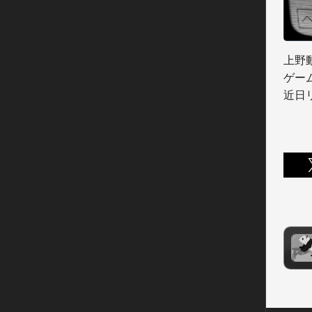
上野
ゲー
近日