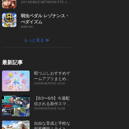
JOY MOBILE NETWORK PTE. LT
D.
弱虫ペダル レゾナンス・
ぺダイズム
enish inc.
もっと見る
最新記事
暇つぶしおすすめゲ
ームアプリまとめ｜
オフライン対応あり
2026年08月05日 10:00
【2026年8月】
【8/3〜8/9】今週配
信される新作スマホ
ゲームをまとめてお
2026年08月04日 16:00
届け！【2026年】
自由な育成と手軽な
探索機能！ライトカ