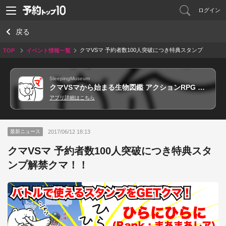
ログイン
戻る
クマVSマ 予約者数100人突破につき特典スタンプ
TOP
イベント情報一覧
解禁クマ！！
SleepingMuseum
クマVSマから始まる生物図鑑 アクションRPG 森の熊がマリモやマタギとスタンプで戦うくま！！
アプリ詳細はこちら
2017/06/12 18:13
最新ニュース
クマVSマ 予約者数100人突破につき特典スタ
ンプ解禁クマ！！