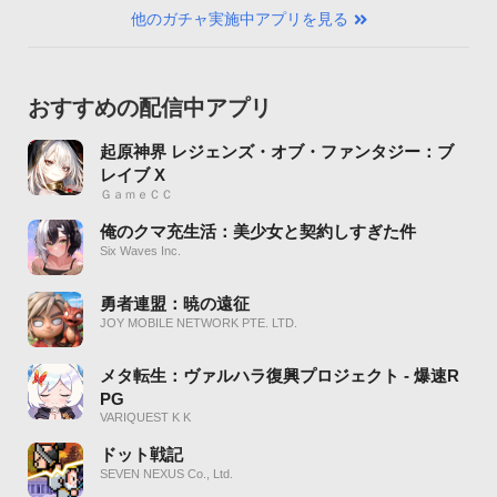
他のガチャ実施中アプリを見る
おすすめの配信中アプリ
起原神界 レジェンズ・オブ・ファンタジー：ブ
レイブ X
ＧａｍｅＣＣ
俺のクマ充生活：美少女と契約しすぎた件
Six Waves Inc.
勇者連盟：暁の遠征
JOY MOBILE NETWORK PTE. LTD.
メタ転生：ヴァルハラ復興プロジェクト - 爆速R
PG
VARIQUEST K K
ドット戦記
SEVEN NEXUS Co., Ltd.